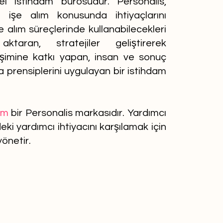
el istihdam bürosudur. Personalis,
in işe alım konusunda ihtiyaçlarını
şe alım süreçlerinde kullanabilecekleri
 aktaran, stratejiler geliştirerek
işimine katkı yapan, insan ve sonuç
a prensiplerini uygulayan bir istihdam
ım
bir Personalis markasıdır. Yardımcı
eki yardımcı ihtiyacını karşılamak için
yönetir.