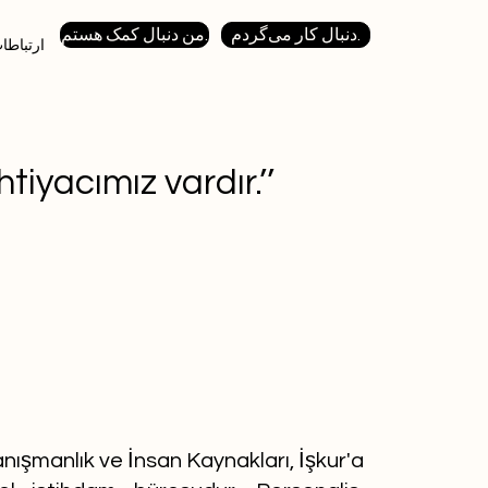
دنبال کار می‌گردم.
من دنبال کمک هستم.
ارتباطا
iyacımız vardır.’’
nışmanlık ve İnsan Kaynakları, İşkur'a