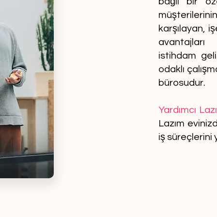
bağlı bir öz
müşterilerin
karşılayan, i
avantajları
istihdam gel
odaklı çalışm
bürosudur.
Yardımcı Laz
Lazım evinizd
iş süreçlerini 