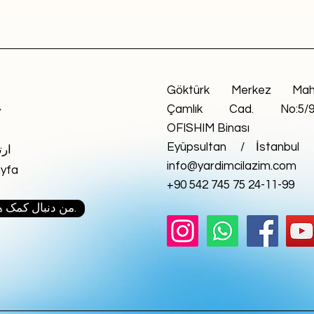
Göktürk Merkez Mah
Çamlık Cad. No:5/
خ
OFISHIM Binası
Eyüpsultan / İstanbul
ارت
info@yardimcilazim.com
yfa
+90 542 745 75 24-11-99
من دنبال کمک هستم.