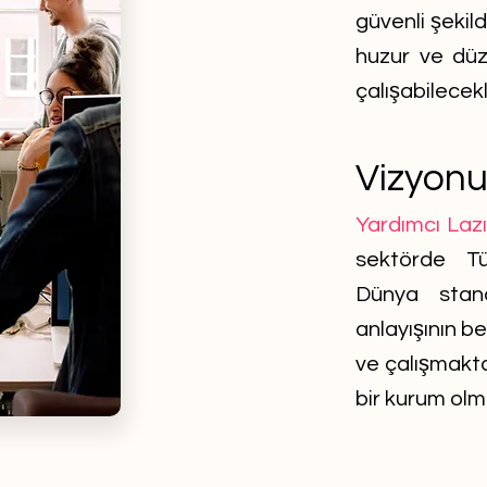
güvenli şekil
huzur ve düz
çalışabilecekl
Vizyon
Yardımcı Laz
sektörde Tü
Dünya stand
anlayışının b
ve çalışmakta
bir kurum olm