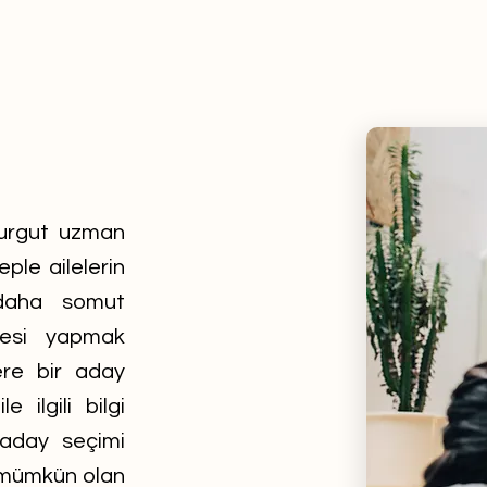
Turgut uzman
eple ailelerin
 daha somut
mesi yapmak
lere bir aday
 ilgili bilgi
 aday seçimi
a mümkün olan