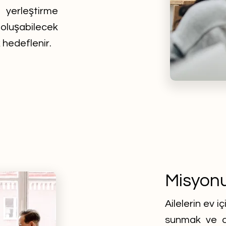
yerleştirme
luşabilecek
 hedeflenir.
Misyon
Ailelerin ev i
sunmak ve do