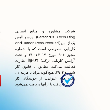
شرکت مشاوره و منابع انسانی
.
پرسونالیس (Personalis Consulting
9
and Human Resources Ltd.) یک آژانس
کاریابی خصوصی است که با شماره
مجوز ۹۰۴ مورخ ۳۱.۰۱.۲۰۱۷ و تحت
نظارت İŞKUR (آژانس کاریابی ترکیه)
فعالیت می‌کند. مطابق با قانون کار
شماره ۴۹۰۴، هیچ گونه مزایا یا هزینه‌ای،
تحت هیچ عنوانی، از جویندگان کار
دریافت یا از آنها دریافت نمی‌شود.