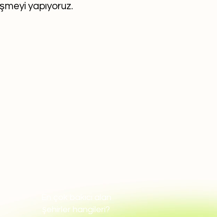
eşmeyi yapıyoruz.
En çok bakıcı alan
şehirler hangileri?