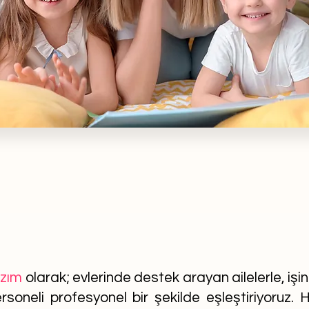
azım
olarak; evlerinde destek arayan ailelerle, işi
soneli profesyonel bir şekilde eşleştiriyoruz. He