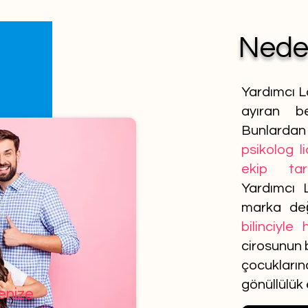
Ned
Yardımcı L
ayıran be
Bunlardan 
psikolog l
ekip tar
Yardımcı 
marka de
bilinciyle
cirosunun b
çocuklar
gönüllülük
lenize