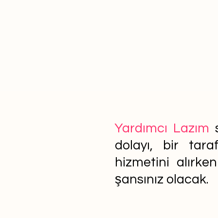
Yardımcı Lazım
s
dolayı, bir tar
hizmetini alırke
şansınız olacak.