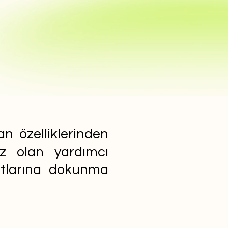
n özelliklerinden
ız olan yardımcı
yatlarına dokunma