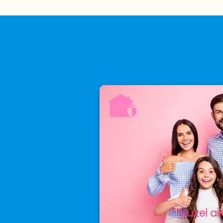
’’Güzel ai