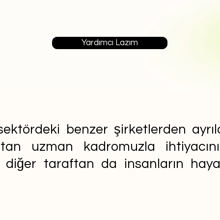
Yardımcı Lazım
ektördeki benzer şirketlerden ayrıla
aftan uzman kadromuzla ihtiyacın
n diğer taraftan da insanların ha