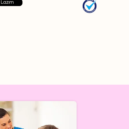
 Lazım