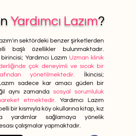
en
Yardımcı Lazım
?
azım'ın sektördeki benzer şirketlerden
lli başlı özellikler bulunmaktadır.
birincisi; Yardımcı Lazım
Uzman klinik
iderliğinde çok deneyimli ve sıcak bir
afından yönetilmektedir.
İkincisi;
Lazım sadece kar amacı güden bir
ğil aynı zamanda
sosyal sorumluluk
 hareket etmektedir.
Yardımcı Lazım
elli bir kısmıyla köy okullarına kitap, kız
ına yardımlar sağlamaya yönelik
 esası çalışmalar yapmaktadır.