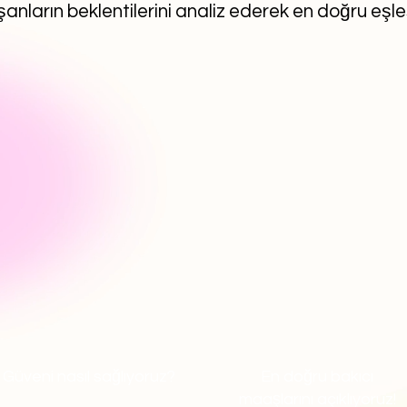
anların beklentilerini analiz ederek en doğru eşl
Güveni nasıl sağlıyoruz?
En doğru bakıcı
maaşlarını açıklıyoruz!