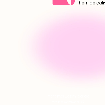
hem de çalış
Yardımcı Lazım olarak
biz ne yapıyoruz?