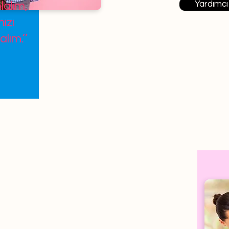
Yardımcı
lalım,
ızı
alım.’’