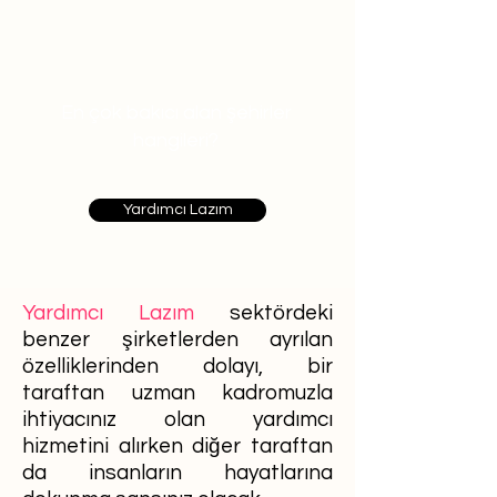
En çok bakıcı alan şehirler
hangileri?
Yardımcı Lazım
Yardımcı Lazım
sektördeki
benzer şirketlerden ayrılan
özelliklerinden dolayı, bir
taraftan uzman kadromuzla
ihtiyacınız olan yardımcı
hizmetini alırken diğer taraftan
da insanların hayatlarına