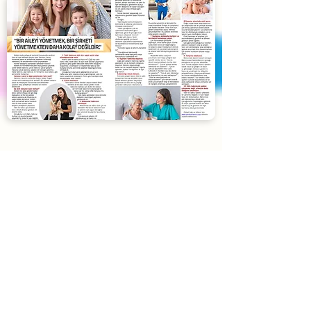
Blog
Yardımcı Lazım
'ın son yazıları