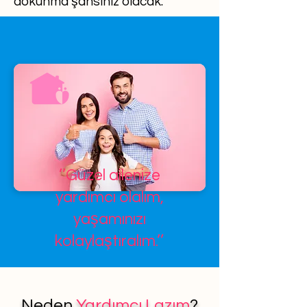
dokunma şansınız olacak.
’’Güzel ailenize
yardımcı olalım,
yaşamınızı
kolaylaştıralım.’’
Neden
Yardımcı Lazım
?