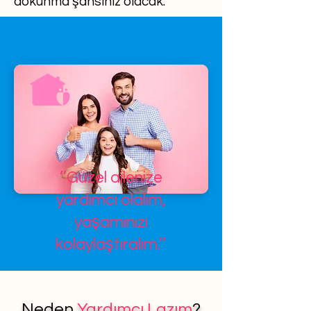
dokunma şansınız olacak.
’’Güzel ailenize
yardımcı olalım,
yaşamınızı
kolaylaştıralım.’’
Neden
Yardımcı Lazım
?