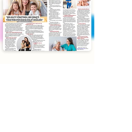
Blog
Yardımcı Lazım
'ın son yazıları