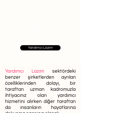
En çok bakıcı alan şehirler
hangileri?
Yardımcı Lazım
Yardımcı Lazım
sektördeki
benzer şirketlerden ayrılan
özelliklerinden dolayı, bir
taraftan uzman kadromuzla
ihtiyacınız olan yardımcı
hizmetini alırken diğer taraftan
da insanların hayatlarına