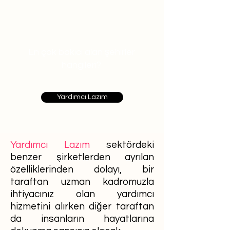
En çok bakıcı alan şehirler
hangileri?
Yardımcı Lazım
Yardımcı Lazım
sektördeki
benzer şirketlerden ayrılan
özelliklerinden dolayı, bir
taraftan uzman kadromuzla
ihtiyacınız olan yardımcı
hizmetini alırken diğer taraftan
da insanların hayatlarına