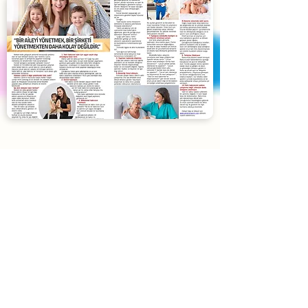
Blog
Yardımcı Lazım
'ın son yazıları