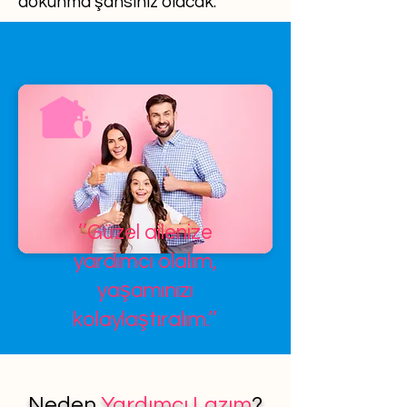
dokunma şansınız olacak.
’’Güzel ailenize
yardımcı olalım,
yaşamınızı
kolaylaştıralım.’’
Neden
Yardımcı Lazım
?