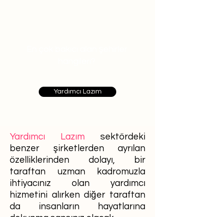
En çok bakıcı alan şehirler
hangileri?
Yardımcı Lazım
Yardımcı Lazım
sektördeki
benzer şirketlerden ayrılan
özelliklerinden dolayı, bir
taraftan uzman kadromuzla
ihtiyacınız olan yardımcı
hizmetini alırken diğer taraftan
da insanların hayatlarına