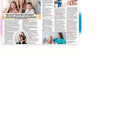
Blog
Yardımcı Lazım
'ın son yazıları