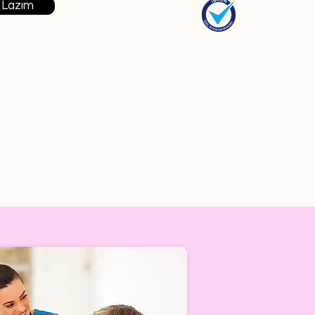
 Lazım