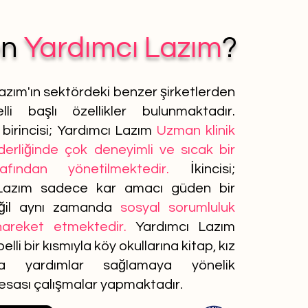
en
Yardımcı Lazım
?
azım'ın sektördeki benzer şirketlerden
lli başlı özellikler bulunmaktadır.
birincisi; Yardımcı Lazım
Uzman klinik
iderliğinde çok deneyimli ve sıcak bir
afından yönetilmektedir.
İkincisi;
Lazım sadece kar amacı güden bir
ğil aynı zamanda
sosyal sorumluluk
 hareket etmektedir.
Yardımcı Lazım
elli bir kısmıyla köy okullarına kitap, kız
ına yardımlar sağlamaya yönelik
 esası çalışmalar yapmaktadır.