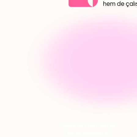
hem de çalış
Yardımcı Lazım olarak
biz ne yapıyoruz?