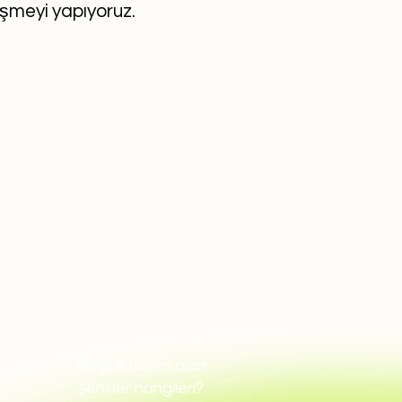
eşmeyi yapıyoruz.
En çok bakıcı alan
şehirler hangileri?