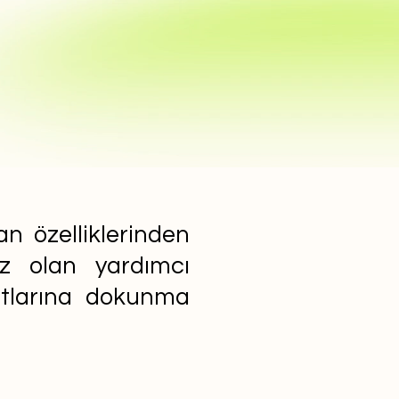
n özelliklerinden
ız olan yardımcı
yatlarına dokunma