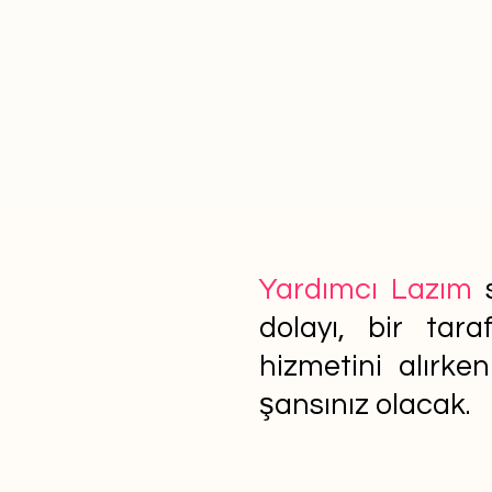
Yardımcı Lazım
s
dolayı, bir tar
hizmetini alırke
şansınız olacak.