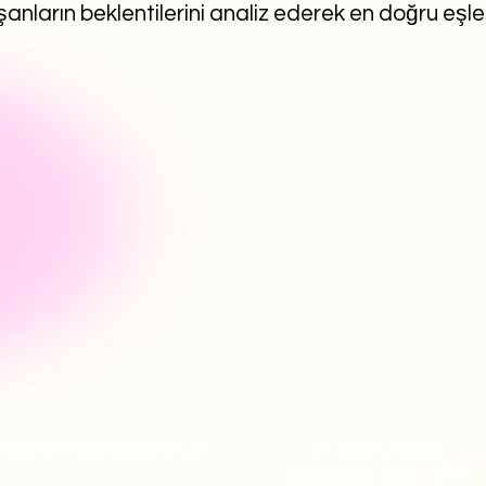
anların beklentilerini analiz ederek en doğru eşl
Güveni nasıl sağlıyoruz?
En doğru bakıcı
maaşlarını açıklıyoruz!