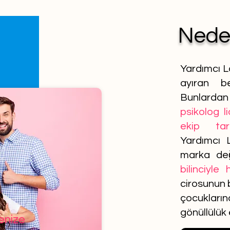
Ned
Yardımcı L
ayıran be
Bunlardan 
psikolog l
ekip tar
Yardımcı 
marka de
bilinciyle
cirosunun b
çocuklar
gönüllülük
lenize