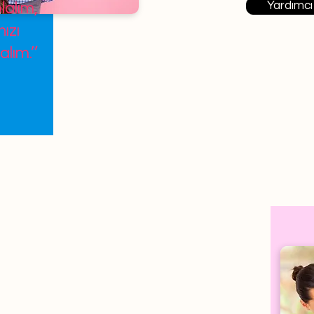
Yardımcı
lalım,
ızı
alım.’’