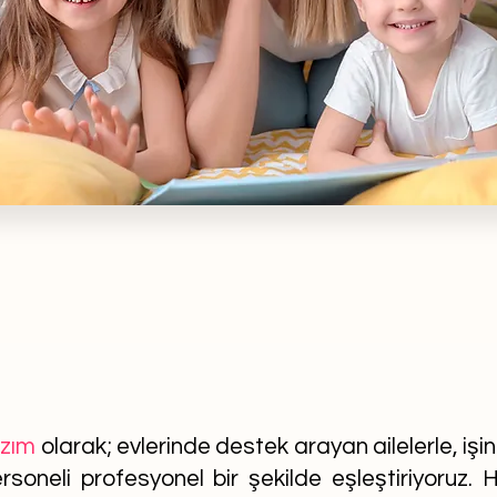
azım
olarak; evlerinde destek arayan ailelerle, işi
soneli profesyonel bir şekilde eşleştiriyoruz. He