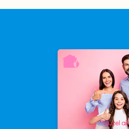
’’Güzel ai