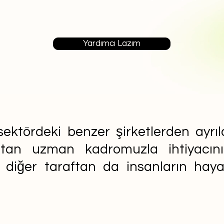
Yardımcı Lazım
ektördeki benzer şirketlerden ayrıla
aftan uzman kadromuzla ihtiyacın
n diğer taraftan da insanların ha