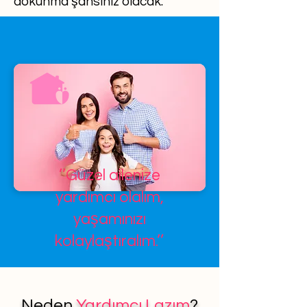
dokunma şansınız olacak.
’’Güzel ailenize
yardımcı olalım,
yaşamınızı
kolaylaştıralım.’’
Neden
Yardımcı Lazım
?