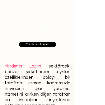
En çok bakıcı alan şehirler
hangileri?
Yardımcı Lazım
Yardımcı Lazım
sektördeki
benzer şirketlerden ayrılan
özelliklerinden dolayı, bir
taraftan uzman kadromuzla
ihtiyacınız olan yardımcı
hizmetini alırken diğer taraftan
da insanların hayatlarına