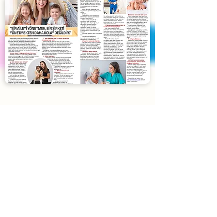
Blog
Yardımcı Lazım
'ın son yazıları