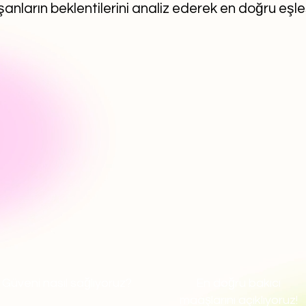
anların beklentilerini analiz ederek en doğru eşl
Güveni nasıl sağlıyoruz?
En doğru bakıcı
maaşlarını açıklıyoruz!