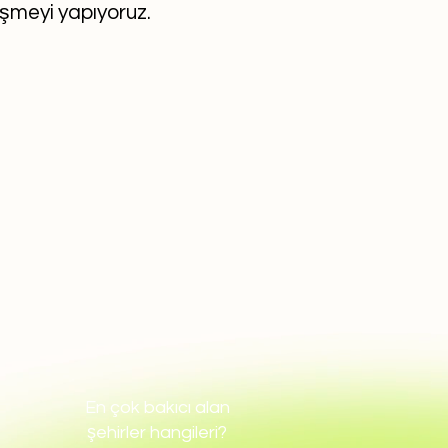
eşmeyi yapıyoruz.
En çok bakıcı alan
şehirler hangileri?