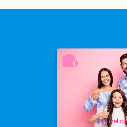
’’Güzel ai