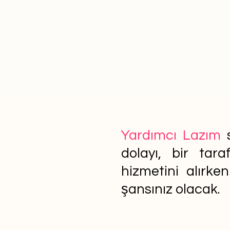
Yardımcı Lazım
s
dolayı, bir tar
hizmetini alırke
şansınız olacak.