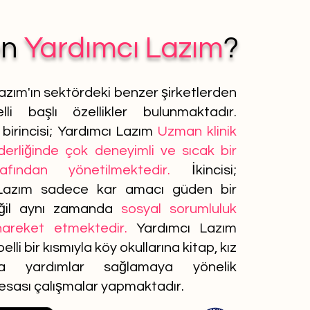
en
Yardımcı Lazım
?
azım'ın sektördeki benzer şirketlerden
lli başlı özellikler bulunmaktadır.
birincisi; Yardımcı Lazım
Uzman klinik
iderliğinde çok deneyimli ve sıcak bir
afından yönetilmektedir.
İkincisi;
Lazım sadece kar amacı güden bir
ğil aynı zamanda
sosyal sorumluluk
 hareket etmektedir.
Yardımcı Lazım
elli bir kısmıyla köy okullarına kitap, kız
ına yardımlar sağlamaya yönelik
 esası çalışmalar yapmaktadır.