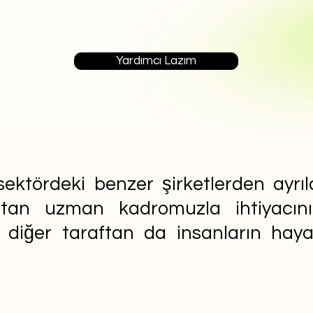
Yardımcı Lazım
ektördeki benzer şirketlerden ayrıla
aftan uzman kadromuzla ihtiyacın
n diğer taraftan da insanların ha