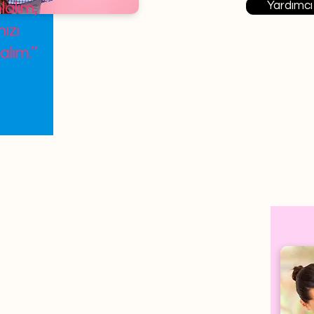
Yardımcı
lalım,
ızı
alım.’’