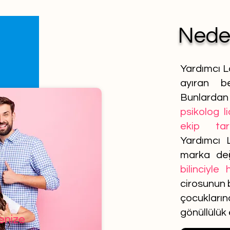
Ned
Yardımcı L
ayıran be
Bunlardan 
psikolog l
ekip tar
Yardımcı 
marka de
bilinciyle
cirosunun b
çocuklar
gönüllülük
lenize