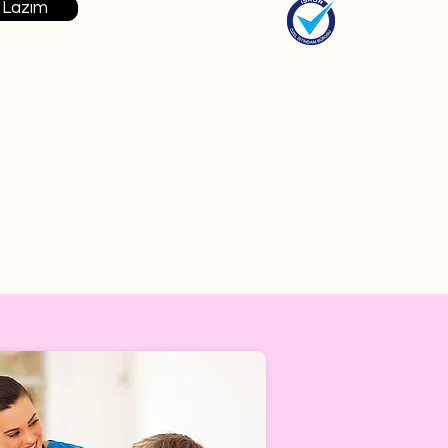
 Lazım