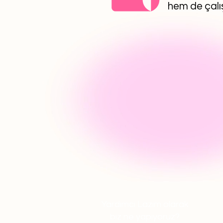
hem de çalış
Yardımcı Lazım olarak
biz ne yapıyoruz?