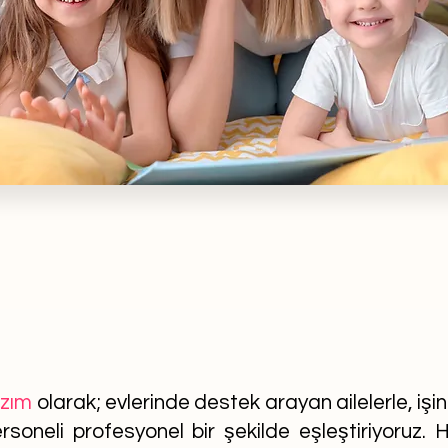
azım
olarak; evlerinde destek arayan ailelerle, işi
soneli profesyonel bir şekilde eşleştiriyoruz. He