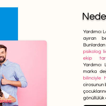
Ned
Yardımcı L
ayıran be
Bunlardan 
psikolog l
ekip tar
Yardımcı 
marka de
bilinciyle
cirosunun b
çocuklar
gönüllülük
lenize