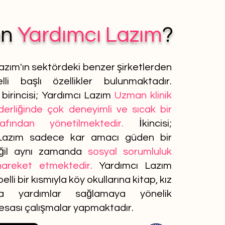
en
Yardımcı Lazım
?
azım'ın sektördeki benzer şirketlerden
lli başlı özellikler bulunmaktadır.
birincisi; Yardımcı Lazım
Uzman klinik
iderliğinde çok deneyimli ve sıcak bir
afından yönetilmektedir.
İkincisi;
Lazım sadece kar amacı güden bir
ğil aynı zamanda
sosyal sorumluluk
 hareket etmektedir.
Yardımcı Lazım
elli bir kısmıyla köy okullarına kitap, kız
ına yardımlar sağlamaya yönelik
 esası çalışmalar yapmaktadır.