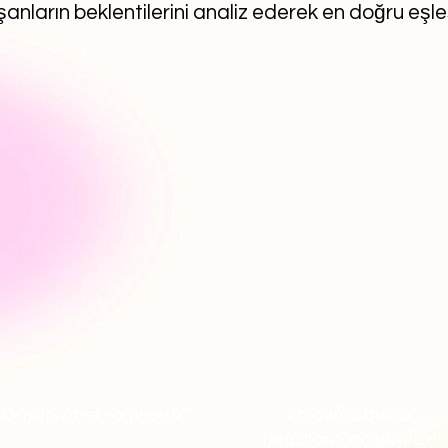
anların beklentilerini analiz ederek en doğru eşl
Güveni nasıl sağlıyoruz?
En doğru bakıcı
maaşlarını açıklıyoruz!