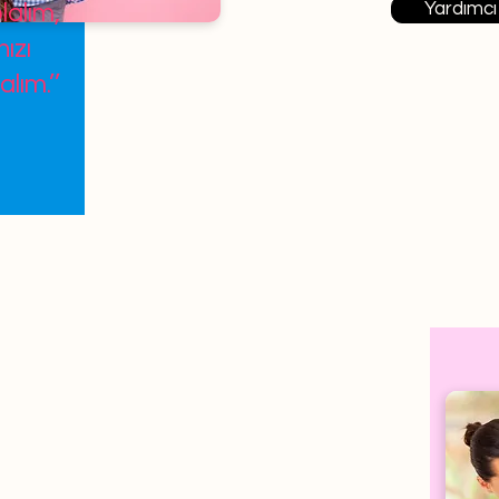
Yardımcı
lalım,
ızı
alım.’’