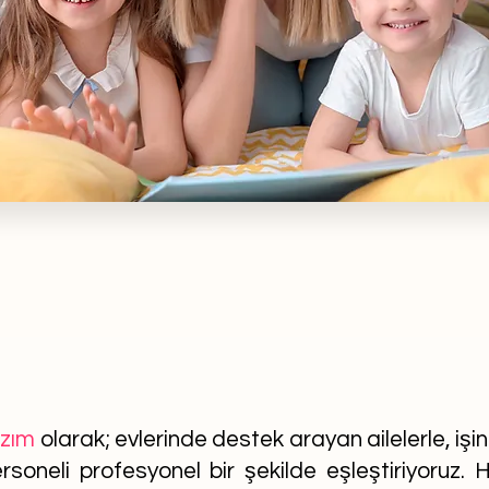
azım
olarak; evlerinde destek arayan ailelerle, işi
soneli profesyonel bir şekilde eşleştiriyoruz. He