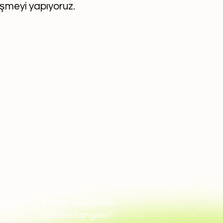
eşmeyi yapıyoruz.
En çok bakıcı alan
şehirler hangileri?