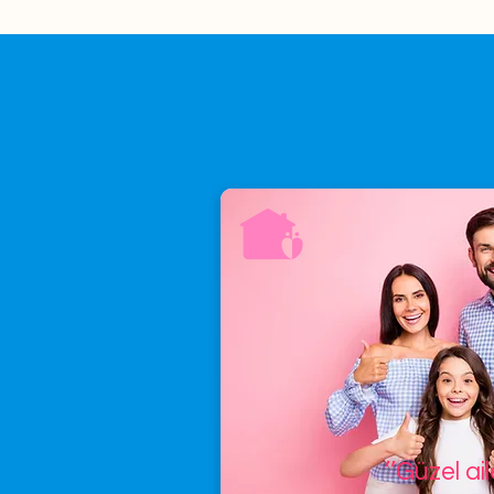
’’Güzel ai