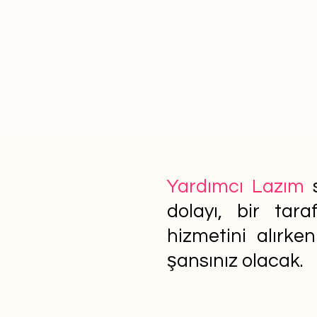
Yardımcı Lazım
s
dolayı, bir tar
hizmetini alırke
şansınız olacak.