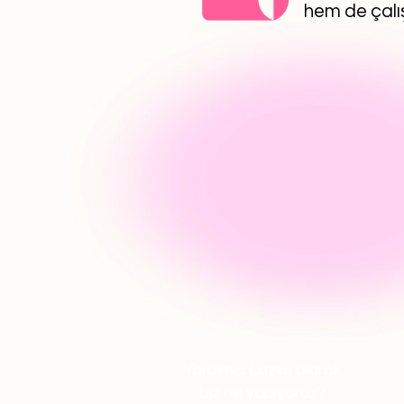
hem de çalış
Yardımcı Lazım olarak
biz ne yapıyoruz?