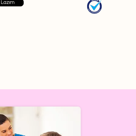
 Lazım