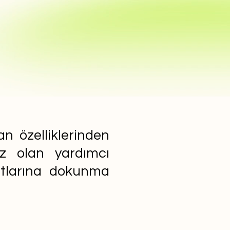
n özelliklerinden
ız olan yardımcı
yatlarına dokunma