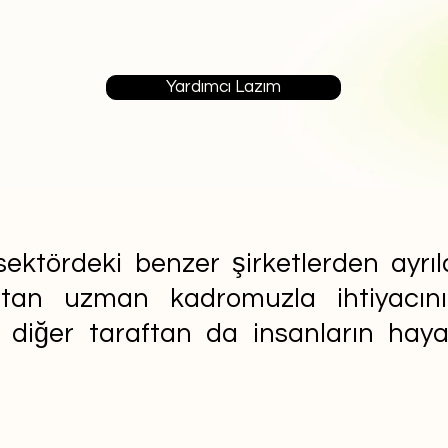
Yardımcı Lazım
ektördeki benzer şirketlerden ayrıla
aftan uzman kadromuzla ihtiyacın
n diğer taraftan da insanların ha