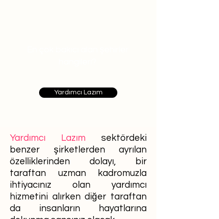
En çok bakıcı alan şehirler
hangileri?
Yardımcı Lazım
Yardımcı Lazım
sektördeki
benzer şirketlerden ayrılan
özelliklerinden dolayı, bir
taraftan uzman kadromuzla
ihtiyacınız olan yardımcı
hizmetini alırken diğer taraftan
da insanların hayatlarına