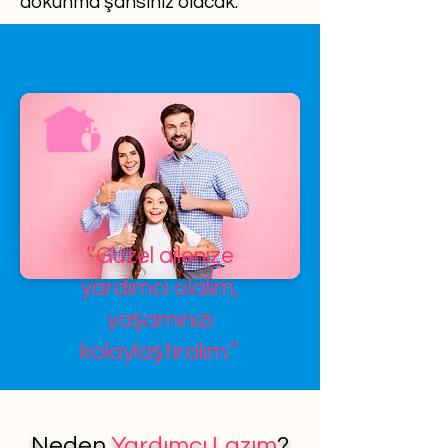
dokunma şansınız olacak.
’’Güzel ailenize
yardımcı olalım,
yaşamınızı
kolaylaştıralım.’’
Neden
Yardımcı Lazım
?