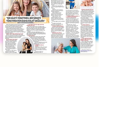
Blog
Yardımcı Lazım
'ın son yazıları