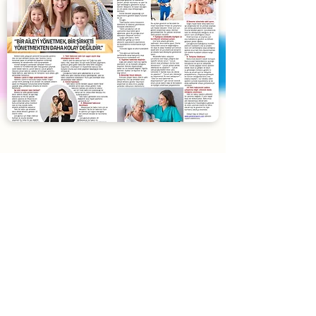
Blog
Yardımcı Lazım
'ın son yazıları