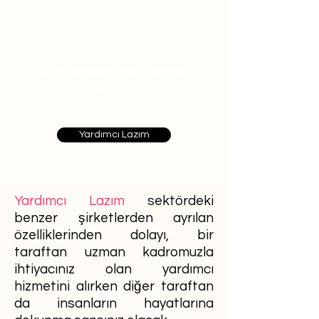
En çok bakıcı alan şehirler
hangileri?
Yardımcı Lazım
Yardımcı Lazım
sektördeki
benzer şirketlerden ayrılan
özelliklerinden dolayı, bir
taraftan uzman kadromuzla
ihtiyacınız olan yardımcı
hizmetini alırken diğer taraftan
da insanların hayatlarına