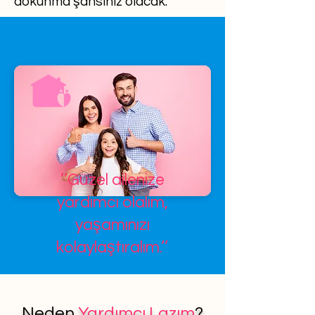
dokunma şansınız olacak.
’’Güzel ailenize
yardımcı olalım,
yaşamınızı
kolaylaştıralım.’’
Neden
Yardımcı Lazım
?