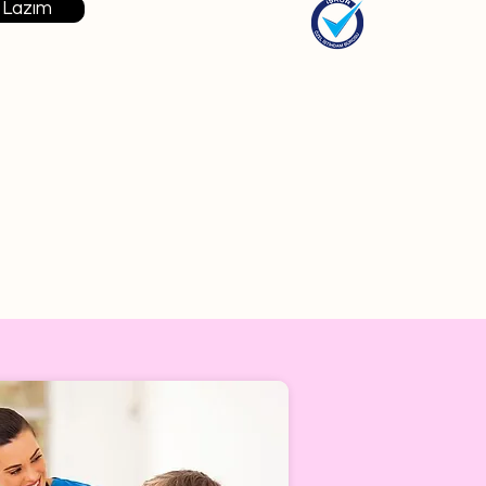
 Lazım