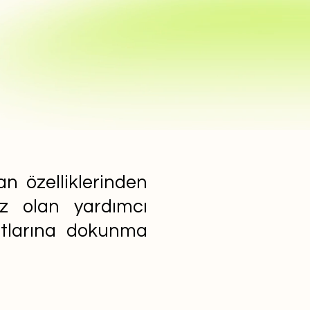
n özelliklerinden
ız olan yardımcı
yatlarına dokunma