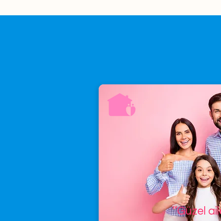
’’Güzel ai