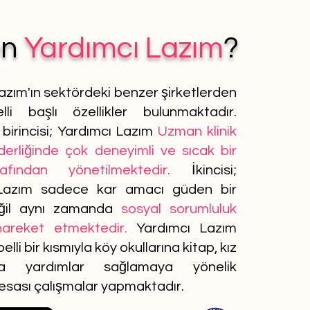
en
Yardımcı Lazım
?
azım'ın sektördeki benzer şirketlerden
lli başlı özellikler bulunmaktadır.
birincisi; Yardımcı Lazım
Uzman klinik
iderliğinde çok deneyimli ve sıcak bir
afından yönetilmektedir.
İkincisi;
Lazım sadece kar amacı güden bir
ğil aynı zamanda
sosyal sorumluluk
 hareket etmektedir.
Yardımcı Lazım
elli bir kısmıyla köy okullarına kitap, kız
ına yardımlar sağlamaya yönelik
 esası çalışmalar yapmaktadır.