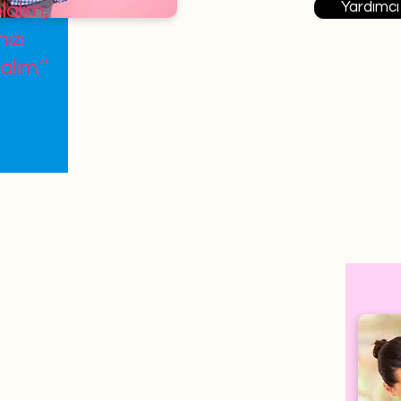
Yardımcı
lalım,
ızı
alım.’’