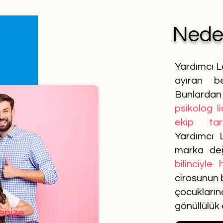
Ned
Yardımcı L
ayıran be
Bunlardan 
psikolog l
ekip tar
Yardımcı 
marka de
bilinciyle
cirosunun b
çocuklar
gönüllülük
lenize