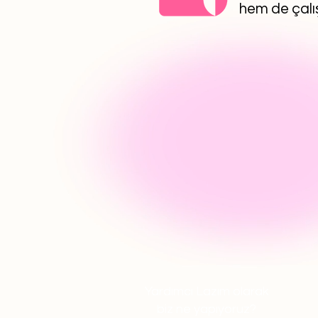
hem de çalış
Yardımcı Lazım olarak
biz ne yapıyoruz?