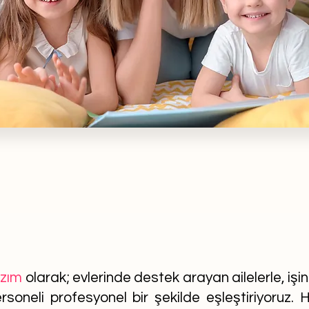
azım
olarak; evlerinde destek arayan ailelerle, işi
soneli profesyonel bir şekilde eşleştiriyoruz. He