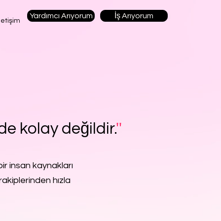
Yardımcı Arıyorum
İş Arıyorum
letişim
de kolay değildir.
''
ir insan kaynakları
rakiplerinden hızla