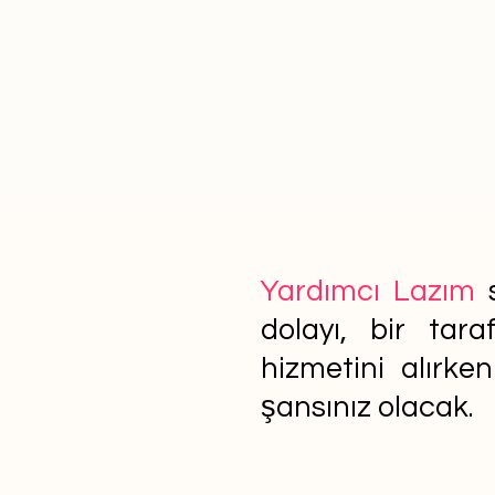
Yardımcı Lazım
s
dolayı, bir tar
hizmetini alırke
şansınız olacak.