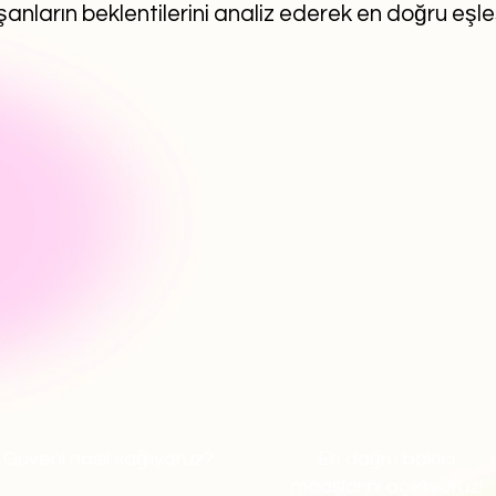
anların beklentilerini analiz ederek en doğru eşl
Güveni nasıl sağlıyoruz?
En doğru bakıcı
maaşlarını açıklıyoruz!