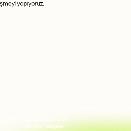
eşmeyi yapıyoruz.
En çok bakıcı alan
şehirler hangileri?