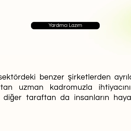
Yardımcı Lazım
ektördeki benzer şirketlerden ayrıla
aftan uzman kadromuzla ihtiyacın
n diğer taraftan da insanların ha