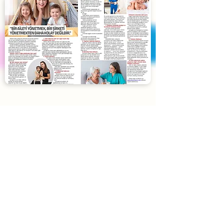
Blog
Yardımcı Lazım
'ın son yazıları