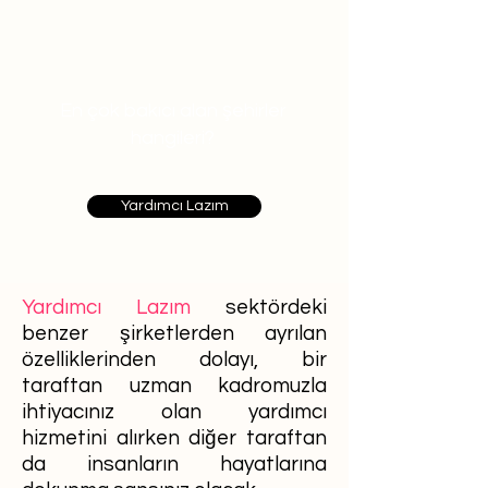
En çok bakıcı alan şehirler
hangileri?
Yardımcı Lazım
Yardımcı Lazım
sektördeki
benzer şirketlerden ayrılan
özelliklerinden dolayı, bir
taraftan uzman kadromuzla
ihtiyacınız olan yardımcı
hizmetini alırken diğer taraftan
da insanların hayatlarına