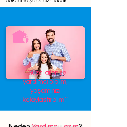
dokunma şansınız olacak.
’’Güzel ailenize
yardımcı olalım,
yaşamınızı
kolaylaştıralım.’’
Neden
Yardımcı Lazım
?