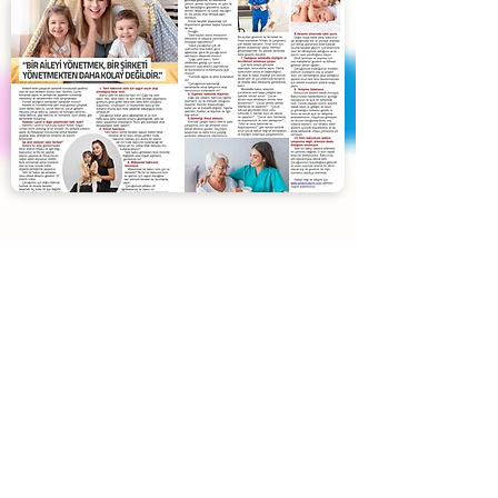
Blog
Yardımcı Lazım
'ın son yazıları