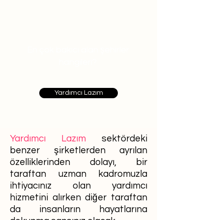
En çok bakıcı alan şehirler
hangileri?
Yardımcı Lazım
Yardımcı Lazım
sektördeki
benzer şirketlerden ayrılan
özelliklerinden dolayı, bir
taraftan uzman kadromuzla
ihtiyacınız olan yardımcı
hizmetini alırken diğer taraftan
da insanların hayatlarına