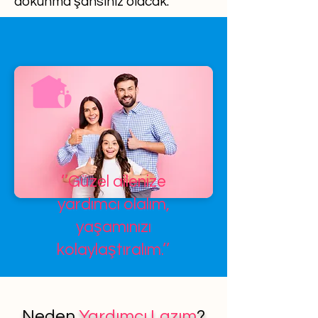
dokunma şansınız olacak.
’’Güzel ailenize
yardımcı olalım,
yaşamınızı
kolaylaştıralım.’’
Neden
Yardımcı Lazım
?