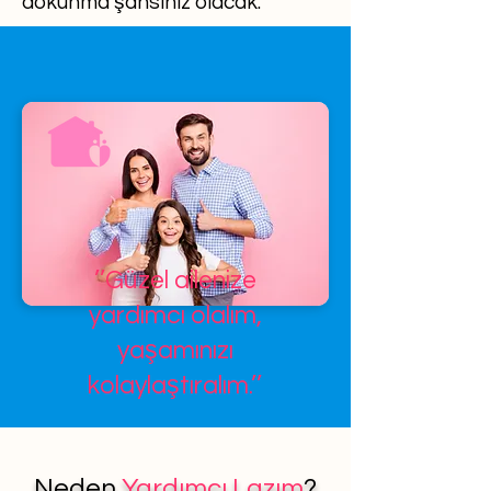
dokunma şansınız olacak.
’’Güzel ailenize
yardımcı olalım,
yaşamınızı
kolaylaştıralım.’’
Neden
Yardımcı Lazım
?