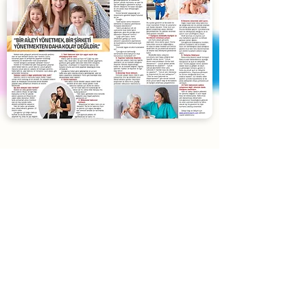
Blog
Yardımcı Lazım
'ın son yazıları