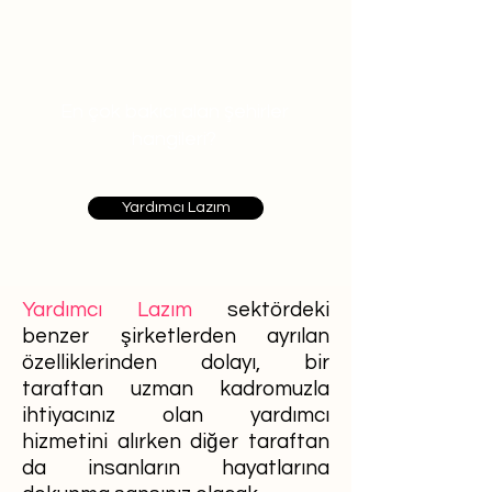
En çok bakıcı alan şehirler
hangileri?
Yardımcı Lazım
Yardımcı Lazım
sektördeki
benzer şirketlerden ayrılan
özelliklerinden dolayı, bir
taraftan uzman kadromuzla
ihtiyacınız olan yardımcı
hizmetini alırken diğer taraftan
da insanların hayatlarına