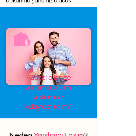
dokunma şansınız olacak.
’’Güzel ailenize
yardımcı olalım,
yaşamınızı
kolaylaştıralım.’’
Neden
Yardımcı Lazım
?