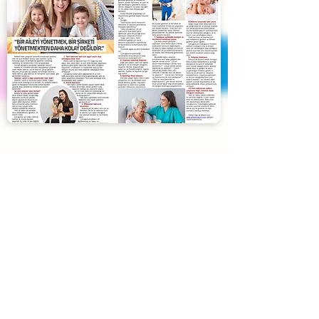
Blog
Yardımcı Lazım
'ın son yazıları