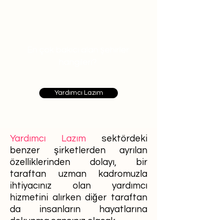
En çok bakıcı alan şehirler
hangileri?
Yardımcı Lazım
Yardımcı Lazım
sektördeki
benzer şirketlerden ayrılan
özelliklerinden dolayı, bir
taraftan uzman kadromuzla
ihtiyacınız olan yardımcı
hizmetini alırken diğer taraftan
da insanların hayatlarına