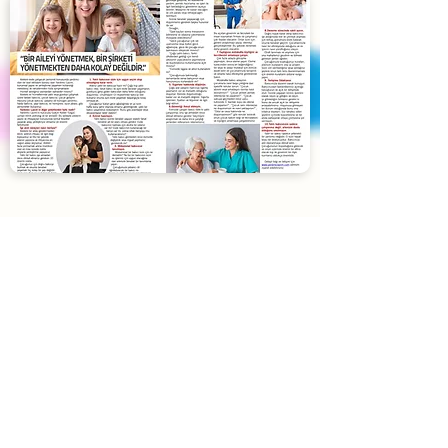
Blog
Yardımcı Lazım
'ın son yazıları