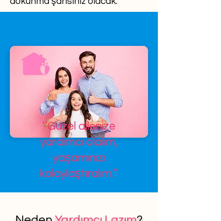
dokunma şansınız olacak.
’’Güzel ailenize
yardımcı olalım,
yaşamınızı
kolaylaştıralım.’’
Neden
Yardımcı Lazım
?