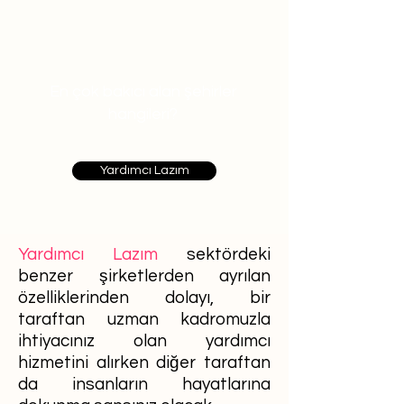
En çok bakıcı alan şehirler
hangileri?
Yardımcı Lazım
Yardımcı Lazım
sektördeki
benzer şirketlerden ayrılan
özelliklerinden dolayı, bir
taraftan uzman kadromuzla
ihtiyacınız olan yardımcı
hizmetini alırken diğer taraftan
da insanların hayatlarına