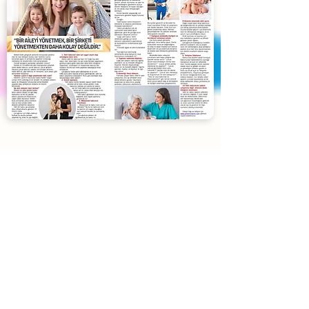
Blog
Yardımcı Lazım
'ın son yazıları