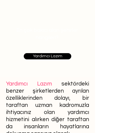
En çok bakıcı alan şehirler
hangileri?
Yardımcı Lazım
Yardımcı Lazım
sektördeki
benzer şirketlerden ayrılan
özelliklerinden dolayı, bir
taraftan uzman kadromuzla
ihtiyacınız olan yardımcı
hizmetini alırken diğer taraftan
da insanların hayatlarına