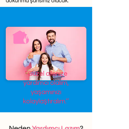
dokunma şansınız olacak.
’’Güzel ailenize
yardımcı olalım,
yaşamınızı
kolaylaştıralım.’’
Neden
Yardımcı Lazım
?