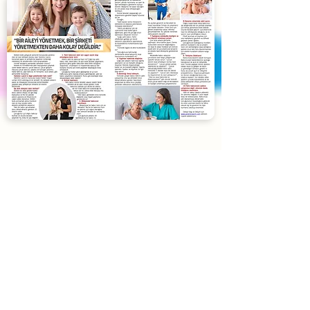
Blog
Yardımcı Lazım
'ın son yazıları