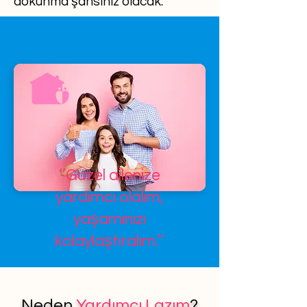
dokunma şansınız olacak.
’’Güzel ailenize
yardımcı olalım,
yaşamınızı
kolaylaştıralım.’’
Neden
Yardımcı Lazım
?