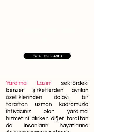
En çok bakıcı alan şehirler
hangileri?
Yardımcı Lazım
Yardımcı Lazım
sektördeki
benzer şirketlerden ayrılan
özelliklerinden dolayı, bir
taraftan uzman kadromuzla
ihtiyacınız olan yardımcı
hizmetini alırken diğer taraftan
da insanların hayatlarına