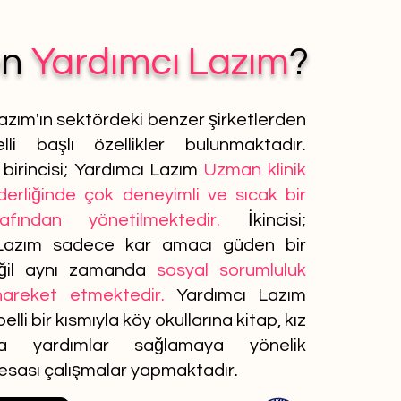
en
Yardımcı Lazım
?
azım'ın sektördeki benzer şirketlerden
lli başlı özellikler bulunmaktadır.
birincisi; Yardımcı Lazım
Uzman klinik
iderliğinde çok deneyimli ve sıcak bir
afından yönetilmektedir.
İkincisi;
Lazım sadece kar amacı güden bir
ğil aynı zamanda
sosyal sorumluluk
 hareket etmektedir.
Yardımcı Lazım
elli bir kısmıyla köy okullarına kitap, kız
ına yardımlar sağlamaya yönelik
 esası çalışmalar yapmaktadır.