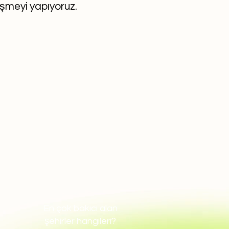
eşmeyi yapıyoruz.
En çok bakıcı alan
şehirler hangileri?