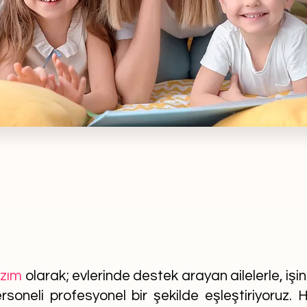
azım
olarak; evlerinde destek arayan ailelerle, işi
soneli profesyonel bir şekilde eşleştiriyoruz. He