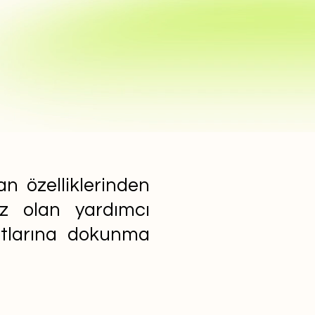
n özelliklerinden
ız olan yardımcı
yatlarına dokunma