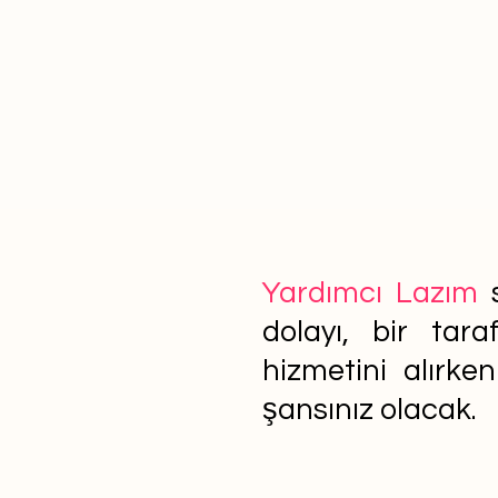
Yardımcı Lazım
s
dolayı, bir tar
hizmetini alırke
şansınız olacak.