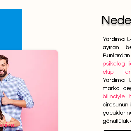
Ned
Yardımcı L
ayıran be
Bunlardan 
psikolog l
ekip tar
Yardımcı 
marka de
bilinciyle
cirosunun b
çocuklar
gönüllülük
lenize