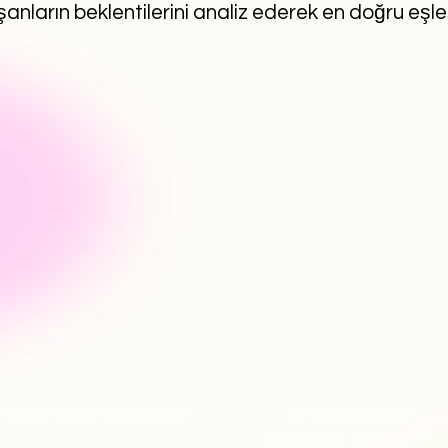
anların beklentilerini analiz ederek en doğru eşl
Güveni nasıl sağlıyoruz?
En doğru bakıcı
maaşlarını açıklıyoruz!