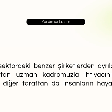
Yardımcı Lazım
ektördeki benzer şirketlerden ayrıla
aftan uzman kadromuzla ihtiyacın
n diğer taraftan da insanların ha