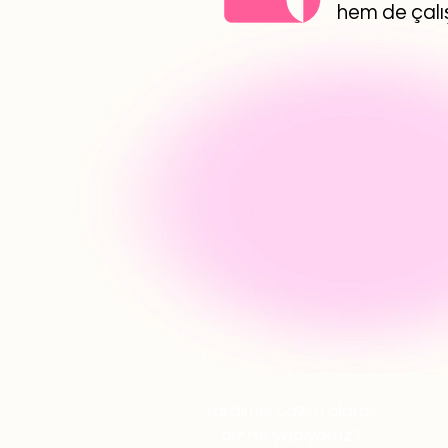
hem de çalış
Yardımcı Lazım olarak
biz ne yapıyoruz?