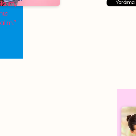
Yardımcı
lalım,
ızı
alım.’’