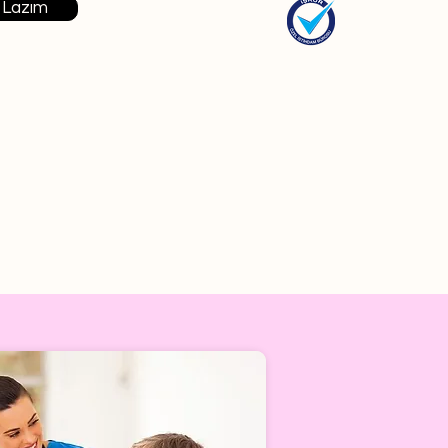
 Lazım