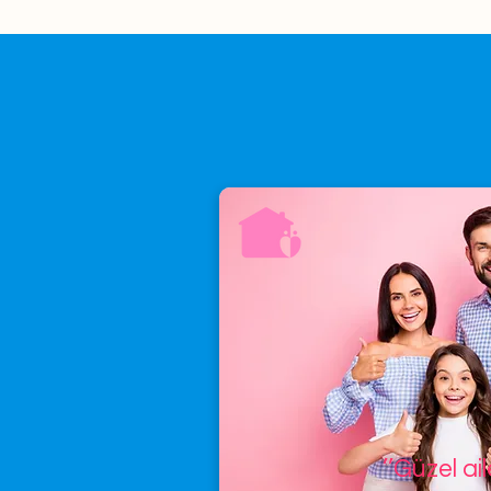
’’Güzel ai