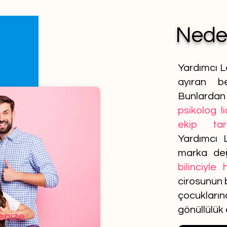
Ned
Yardımcı L
ayıran be
Bunlardan 
psikolog l
ekip tar
Yardımcı 
marka de
bilinciyle
cirosunun b
çocuklar
gönüllülük
lenize