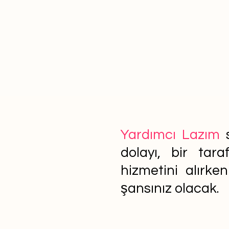
Yardımcı Lazım
s
dolayı, bir tar
hizmetini alırke
şansınız olacak.