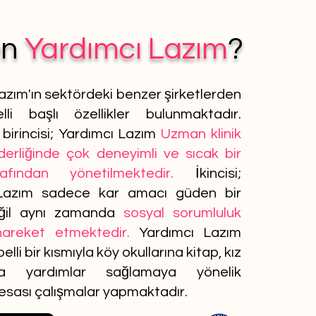
en
Yardımcı Lazım
?
azım'ın sektördeki benzer şirketlerden
lli başlı özellikler bulunmaktadır.
birincisi; Yardımcı Lazım
Uzman klinik
iderliğinde çok deneyimli ve sıcak bir
afından yönetilmektedir.
İkincisi;
Lazım sadece kar amacı güden bir
ğil aynı zamanda
sosyal sorumluluk
 hareket etmektedir.
Yardımcı Lazım
elli bir kısmıyla köy okullarına kitap, kız
ına yardımlar sağlamaya yönelik
 esası çalışmalar yapmaktadır.