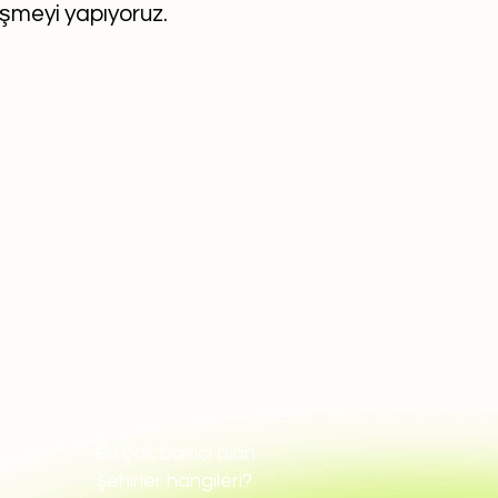
eşmeyi yapıyoruz.
En çok bakıcı alan
şehirler hangileri?