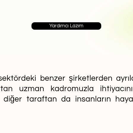
Yardımcı Lazım
ektördeki benzer şirketlerden ayrıla
aftan uzman kadromuzla ihtiyacın
n diğer taraftan da insanların ha