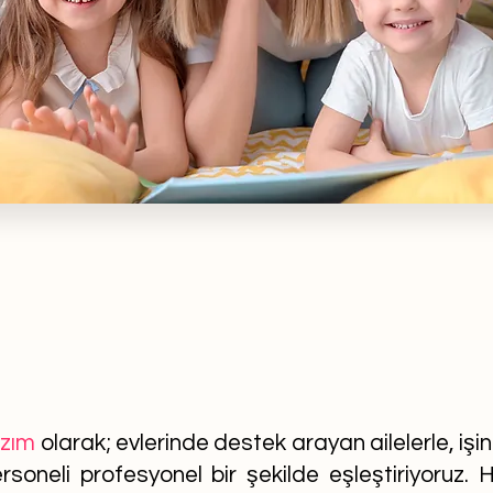
azım
olarak; evlerinde destek arayan ailelerle, işi
soneli profesyonel bir şekilde eşleştiriyoruz. He