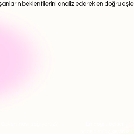
anların beklentilerini analiz ederek en doğru eşl
Güveni nasıl sağlıyoruz?
En doğru bakıcı
maaşlarını açıklıyoruz!