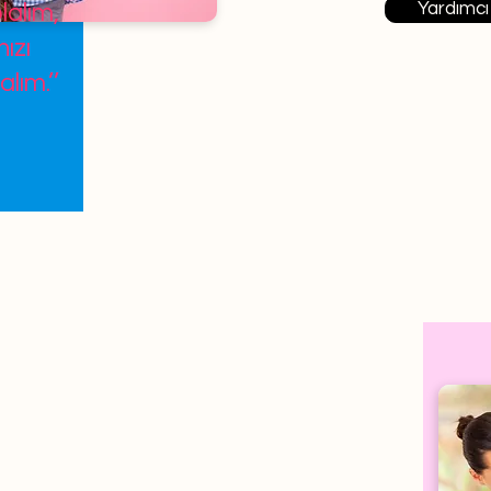
Yardımcı
lalım,
ızı
alım.’’