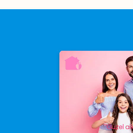
’’Güzel ai