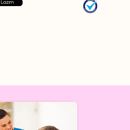
 Lazım