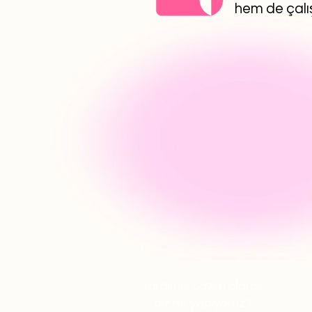
hem de çalış
Yardımcı Lazım olarak
biz ne yapıyoruz?