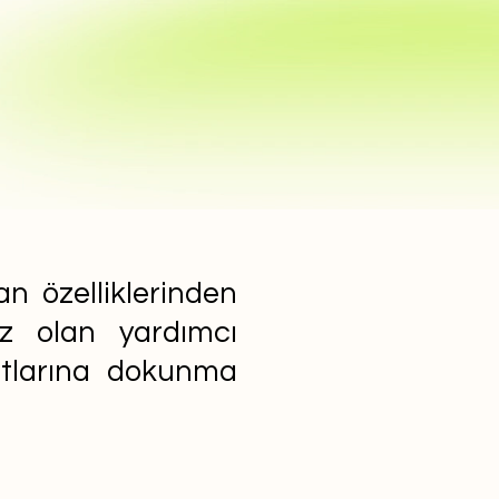
n özelliklerinden
ız olan yardımcı
yatlarına dokunma