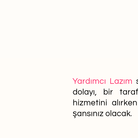
Yardımcı Lazım
s
dolayı, bir tar
hizmetini alırke
şansınız olacak.