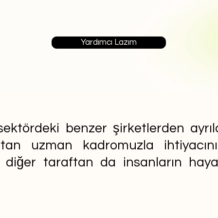
Yardımcı Lazım
ektördeki benzer şirketlerden ayrıla
aftan uzman kadromuzla ihtiyacın
n diğer taraftan da insanların ha