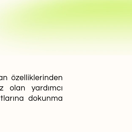
n özelliklerinden
ız olan yardımcı
yatlarına dokunma