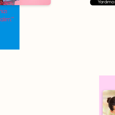
Yardımcı
lalım,
ızı
alım.’’