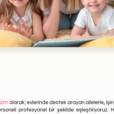
azım
olarak; evlerinde destek arayan ailelerle, işi
soneli profesyonel bir şekilde eşleştiriyoruz. He