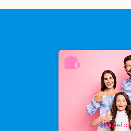
’’Güzel ai