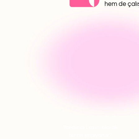
hem de çalış
Yardımcı Lazım olarak
biz ne yapıyoruz?