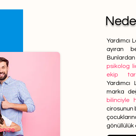
Ned
Yardımcı L
ayıran be
Bunlardan 
psikolog l
ekip tar
Yardımcı 
marka de
bilinciyle
cirosunun b
çocuklar
gönüllülük
lenize