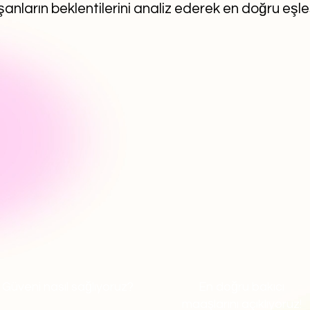
anların beklentilerini analiz ederek en doğru eşl
Güveni nasıl sağlıyoruz?
En doğru bakıcı
maaşlarını açıklıyoruz!