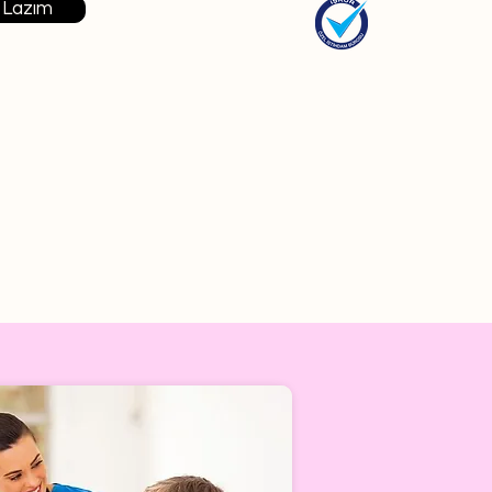
 Lazım