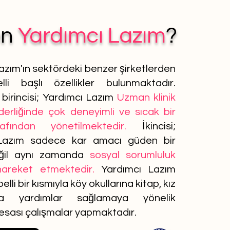
en
Yardımcı Lazım
?
azım'ın sektördeki benzer şirketlerden
lli başlı özellikler bulunmaktadır.
birincisi; Yardımcı Lazım
Uzman klinik
iderliğinde çok deneyimli ve sıcak bir
afından yönetilmektedir.
İkincisi;
Lazım sadece kar amacı güden bir
ğil aynı zamanda
sosyal sorumluluk
 hareket etmektedir.
Yardımcı Lazım
elli bir kısmıyla köy okullarına kitap, kız
ına yardımlar sağlamaya yönelik
 esası çalışmalar yapmaktadır.