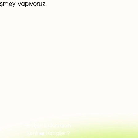
eşmeyi yapıyoruz.
En çok bakıcı alan
şehirler hangileri?