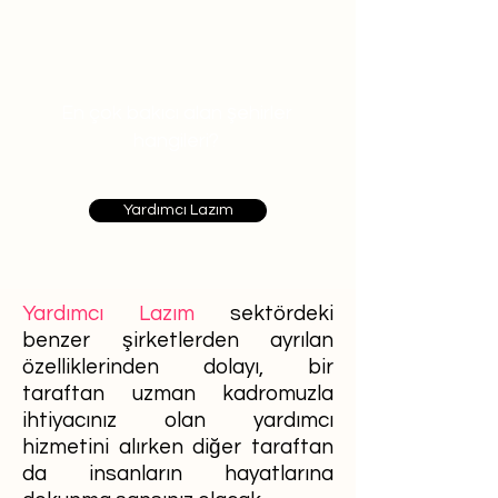
En çok bakıcı alan şehirler
hangileri?
Yardımcı Lazım
Yardımcı Lazım
sektördeki
benzer şirketlerden ayrılan
özelliklerinden dolayı, bir
taraftan uzman kadromuzla
ihtiyacınız olan yardımcı
hizmetini alırken diğer taraftan
da insanların hayatlarına