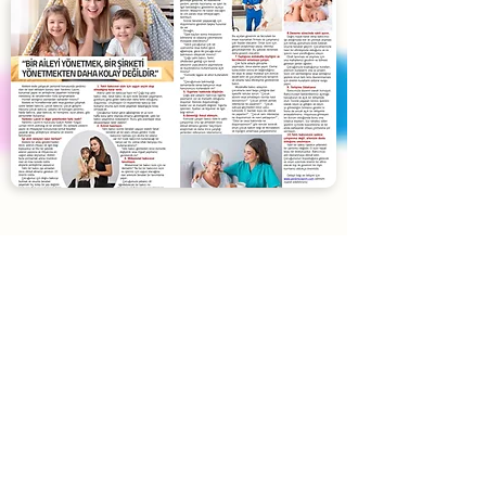
Blog
Yardımcı Lazım
'ın son yazıları