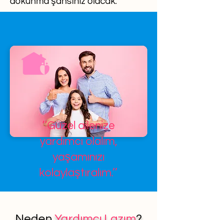
dokunma şansınız olacak.
’’Güzel ailenize
yardımcı olalım,
yaşamınızı
kolaylaştıralım.’’
Neden
Yardımcı Lazım
?