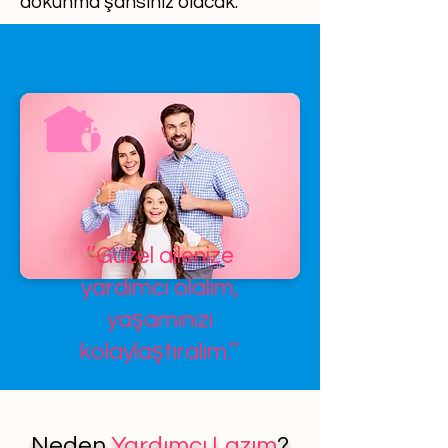
dokunma şansınız olacak.
’’Güzel ailenize
yardımcı olalım,
yaşamınızı
kolaylaştıralım.’’
Neden
Yardımcı Lazım
?