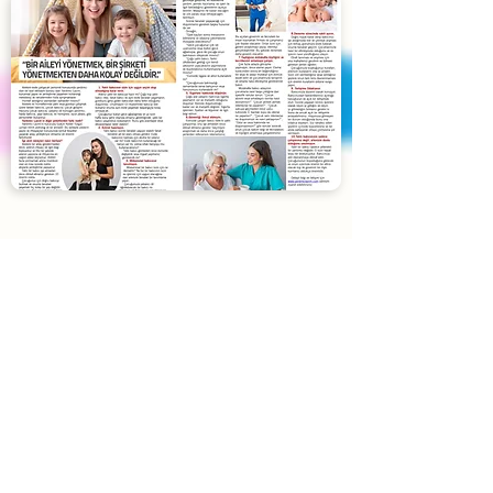
Blog
Yardımcı Lazım
'ın son yazıları