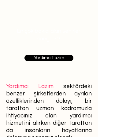
En çok bakıcı alan şehirler
hangileri?
Yardımcı Lazım
Yardımcı Lazım
sektördeki
benzer şirketlerden ayrılan
özelliklerinden dolayı, bir
taraftan uzman kadromuzla
ihtiyacınız olan yardımcı
hizmetini alırken diğer taraftan
da insanların hayatlarına