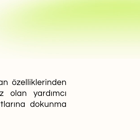
n özelliklerinden
ız olan yardımcı
yatlarına dokunma