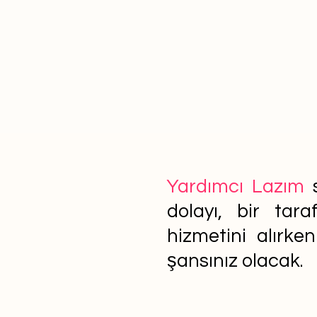
Yardımcı Lazım
s
dolayı, bir tar
hizmetini alırke
şansınız olacak.