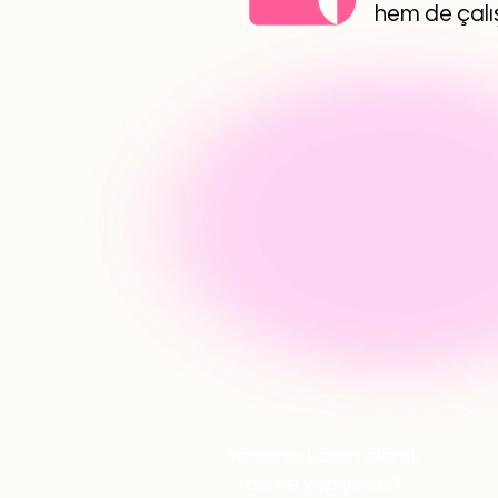
hem de çalış
Yardımcı Lazım olarak
biz ne yapıyoruz?