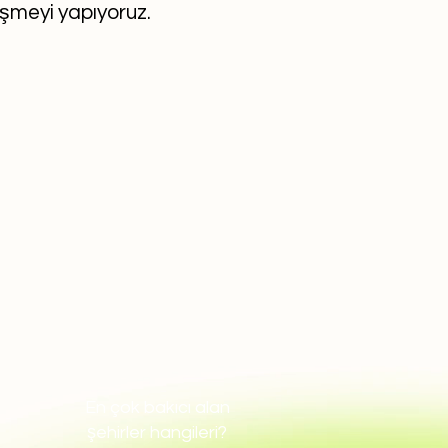
eşmeyi yapıyoruz.
En çok bakıcı alan
şehirler hangileri?