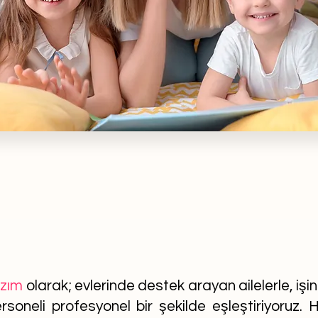
azım
olarak; evlerinde destek arayan ailelerle, işi
soneli profesyonel bir şekilde eşleştiriyoruz. He