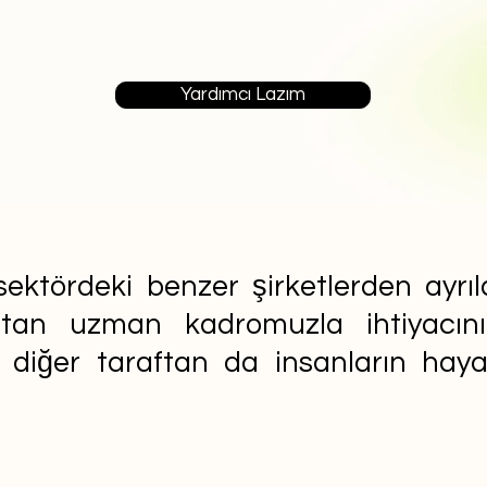
Yardımcı Lazım
ektördeki benzer şirketlerden ayrıla
aftan uzman kadromuzla ihtiyacın
n diğer taraftan da insanların ha