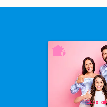
’’Güzel ai