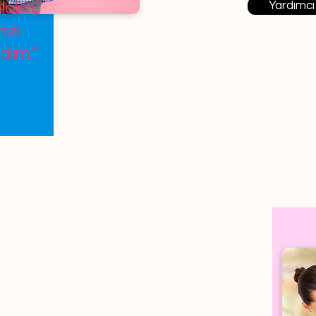
Yardımcı
lalım,
ızı
alım.’’