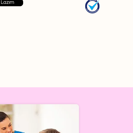
 Lazım