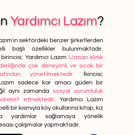
en
Yardımcı Lazım
?
azım'ın sektördeki benzer şirketlerden
lli başlı özellikler bulunmaktadır.
birincisi; Yardımcı Lazım
Uzman klinik
iderliğinde çok deneyimli ve sıcak bir
afından yönetilmektedir.
İkincisi;
Lazım sadece kar amacı güden bir
ğil aynı zamanda
sosyal sorumluluk
 hareket etmektedir.
Yardımcı Lazım
elli bir kısmıyla köy okullarına kitap, kız
ına yardımlar sağlamaya yönelik
 esası çalışmalar yapmaktadır.