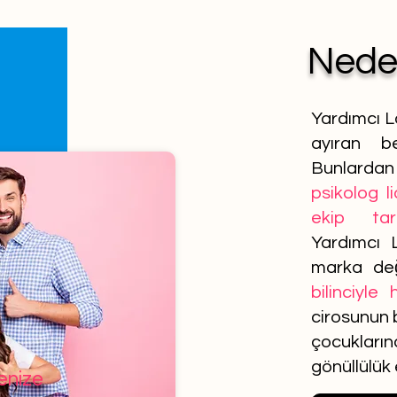
Ned
Yardımcı L
ayıran be
Bunlardan 
psikolog l
ekip tar
Yardımcı 
marka de
bilinciyle
cirosunun b
çocuklar
gönüllülük
lenize