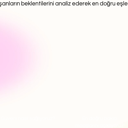
anların beklentilerini analiz ederek en doğru eşl
Güveni nasıl sağlıyoruz?
En doğru bakıcı
maaşlarını açıklıyoruz!