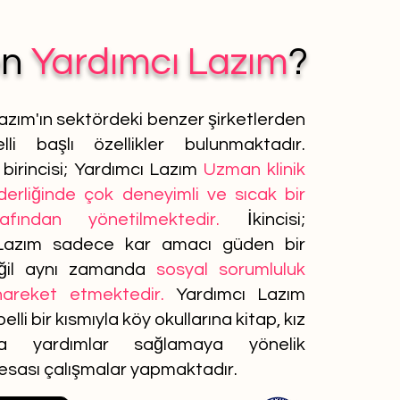
en
Yardımcı Lazım
?
azım'ın sektördeki benzer şirketlerden
lli başlı özellikler bulunmaktadır.
birincisi; Yardımcı Lazım
Uzman klinik
iderliğinde çok deneyimli ve sıcak bir
afından yönetilmektedir.
İkincisi;
Lazım sadece kar amacı güden bir
ğil aynı zamanda
sosyal sorumluluk
 hareket etmektedir.
Yardımcı Lazım
elli bir kısmıyla köy okullarına kitap, kız
ına yardımlar sağlamaya yönelik
 esası çalışmalar yapmaktadır.