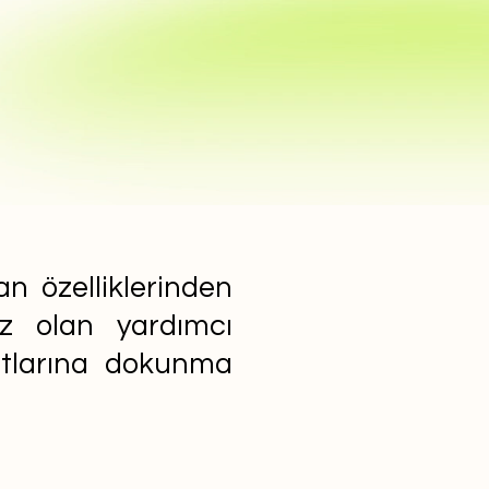
n özelliklerinden
ız olan yardımcı
yatlarına dokunma