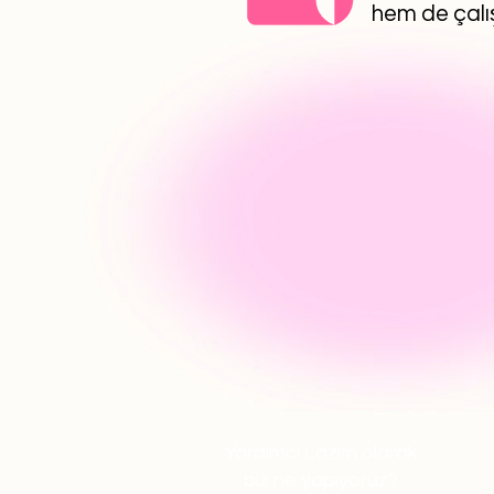
hem de çalış
Yardımcı Lazım olarak
biz ne yapıyoruz?