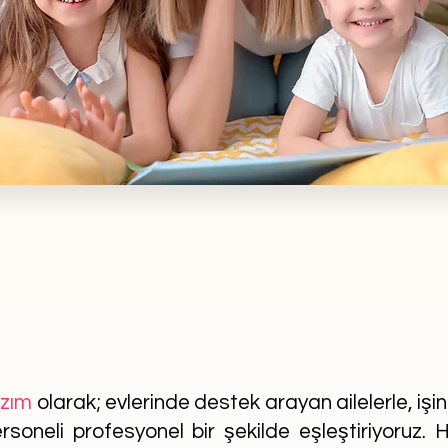
azım
olarak; evlerinde destek arayan ailelerle, işi
soneli profesyonel bir şekilde eşleştiriyoruz. He