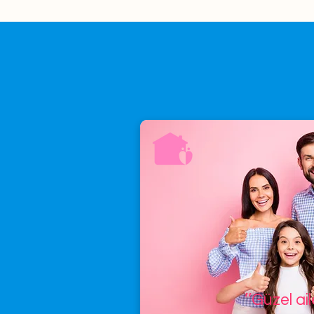
’’Güzel ai