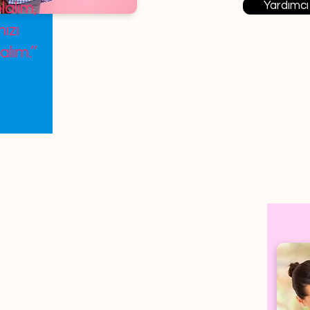
Yardımcı
lalım,
ızı
alım.’’