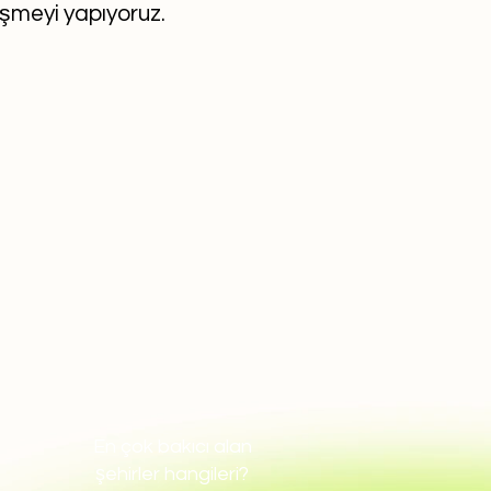
eşmeyi yapıyoruz.
En çok bakıcı alan
şehirler hangileri?