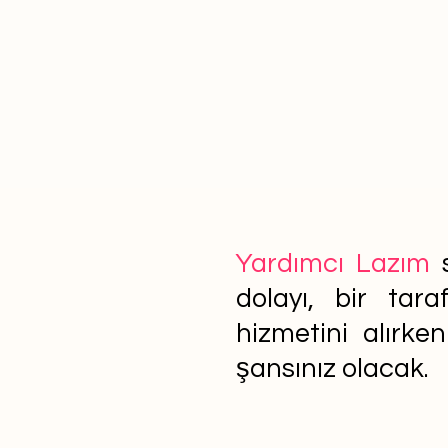
Yardımcı Lazım
s
dolayı, bir tar
hizmetini alırke
şansınız olacak.