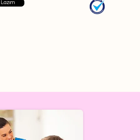
 Lazım