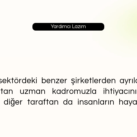
Yardımcı Lazım
ektördeki benzer şirketlerden ayrıla
aftan uzman kadromuzla ihtiyacın
n diğer taraftan da insanların ha