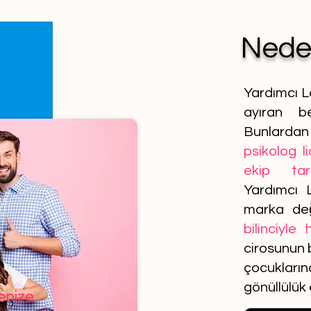
Ned
Yardımcı L
ayıran be
Bunlardan 
psikolog l
ekip tar
Yardımcı 
marka de
bilinciyle
cirosunun b
çocuklar
gönüllülük
lenize