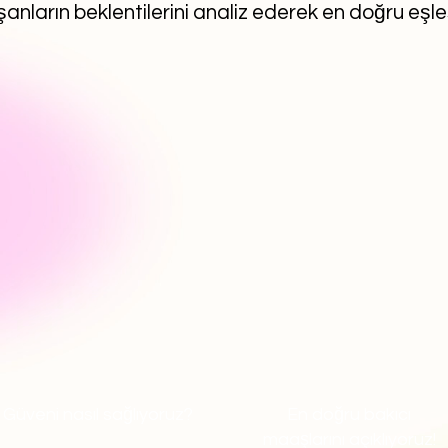
anların beklentilerini analiz ederek en doğru eşl
Güveni nasıl sağlıyoruz?
En doğru bakıcı
maaşlarını açıklıyoruz!