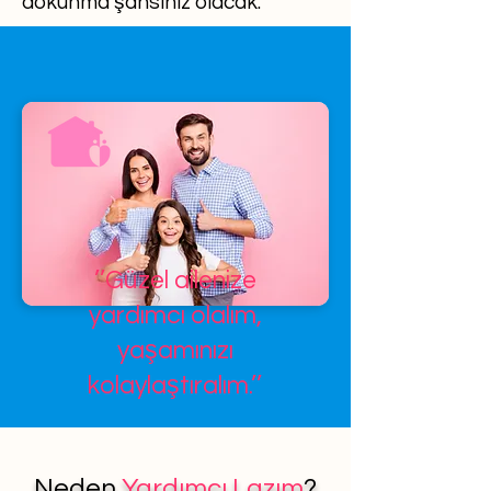
dokunma şansınız olacak.
’’Güzel ailenize
yardımcı olalım,
yaşamınızı
kolaylaştıralım.’’
Neden
Yardımcı Lazım
?