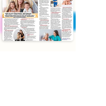
Blog
Yardımcı Lazım
'ın son yazıları