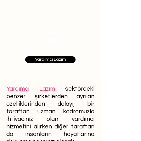
En çok bakıcı alan şehirler
hangileri?
Yardımcı Lazım
Yardımcı Lazım
sektördeki
benzer şirketlerden ayrılan
özelliklerinden dolayı, bir
taraftan uzman kadromuzla
ihtiyacınız olan yardımcı
hizmetini alırken diğer taraftan
da insanların hayatlarına