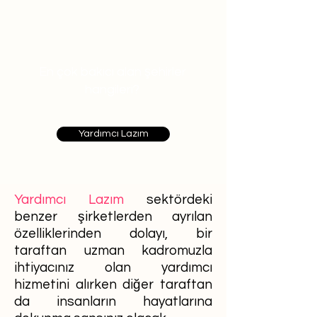
En çok bakıcı alan şehirler
hangileri?
Yardımcı Lazım
Yardımcı Lazım
sektördeki
benzer şirketlerden ayrılan
özelliklerinden dolayı, bir
taraftan uzman kadromuzla
ihtiyacınız olan yardımcı
hizmetini alırken diğer taraftan
da insanların hayatlarına