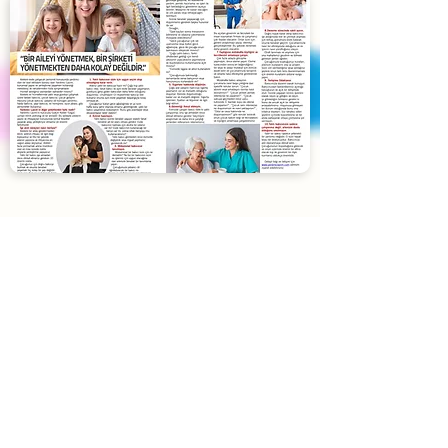
Blog
Yardımcı Lazım
'ın son yazıları