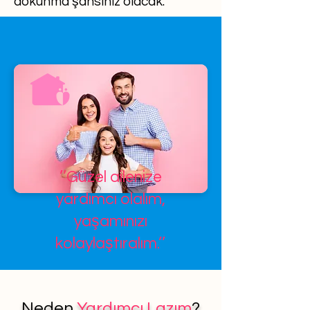
dokunma şansınız olacak.
’’Güzel ailenize
yardımcı olalım,
yaşamınızı
kolaylaştıralım.’’
Neden
Yardımcı Lazım
?