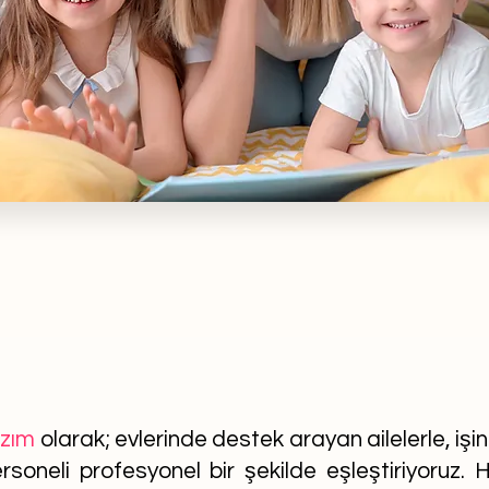
azım
olarak; evlerinde destek arayan ailelerle, işi
soneli profesyonel bir şekilde eşleştiriyoruz. He