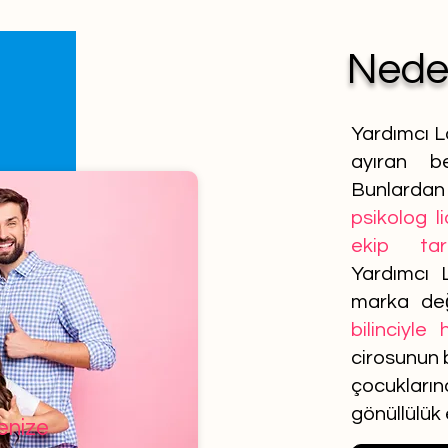
Ned
Yardımcı L
ayıran be
Bunlardan 
psikolog l
ekip tar
Yardımcı 
marka de
bilinciyle
cirosunun b
çocuklar
gönüllülük
lenize