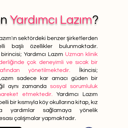
en
Yardımcı Lazım
?
azım'ın sektördeki benzer şirketlerden
lli başlı özellikler bulunmaktadır.
birincisi; Yardımcı Lazım
Uzman klinik
iderliğinde çok deneyimli ve sıcak bir
afından yönetilmektedir.
İkincisi;
Lazım sadece kar amacı güden bir
ğil aynı zamanda
sosyal sorumluluk
 hareket etmektedir.
Yardımcı Lazım
elli bir kısmıyla köy okullarına kitap, kız
ına yardımlar sağlamaya yönelik
 esası çalışmalar yapmaktadır.