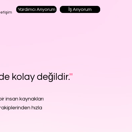
Yardımcı Arıyorum
İş Arıyorum
letişim
de kolay değildir.
''
ir insan kaynakları
rakiplerinden hızla