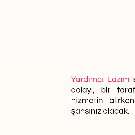
Yardımcı Lazım
s
dolayı, bir tar
hizmetini alırke
şansınız olacak.