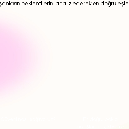
anların beklentilerini analiz ederek en doğru eşl
Güveni nasıl sağlıyoruz?
En doğru bakıcı
maaşlarını açıklıyoruz!