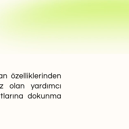
n özelliklerinden
ız olan yardımcı
yatlarına dokunma