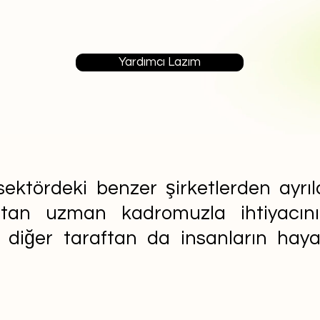
Yardımcı Lazım
ektördeki benzer şirketlerden ayrıla
aftan uzman kadromuzla ihtiyacın
n diğer taraftan da insanların ha