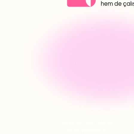
hem de çalış
Yardımcı Lazım olarak
biz ne yapıyoruz?