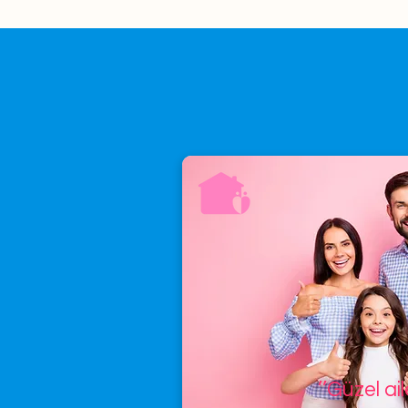
’’Güzel ai