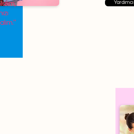
Yardımcı
lalım,
ızı
alım.’’