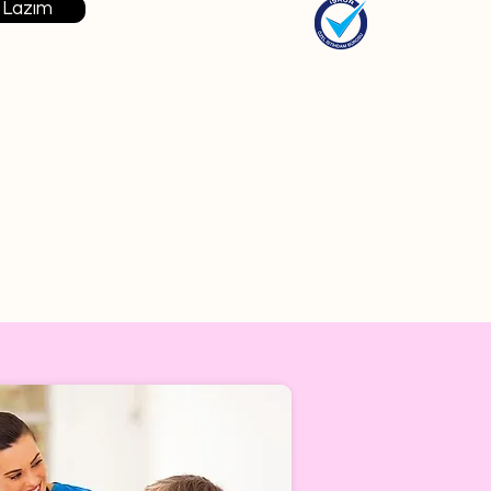
 Lazım