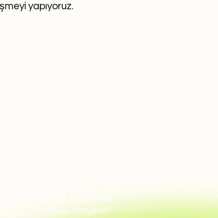
eşmeyi yapıyoruz.
En çok bakıcı alan
şehirler hangileri?