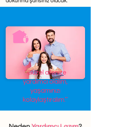
dokunma şansınız olacak.
’’Güzel ailenize
yardımcı olalım,
yaşamınızı
kolaylaştıralım.’’
Neden
Yardımcı Lazım
?