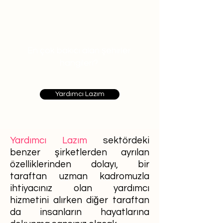
En çok bakıcı alan şehirler
hangileri?
Yardımcı Lazım
Yardımcı Lazım
sektördeki
benzer şirketlerden ayrılan
özelliklerinden dolayı, bir
taraftan uzman kadromuzla
ihtiyacınız olan yardımcı
hizmetini alırken diğer taraftan
da insanların hayatlarına