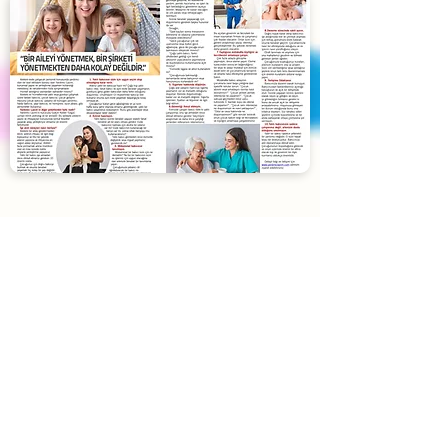
Blog
Yardımcı Lazım
'ın son yazıları