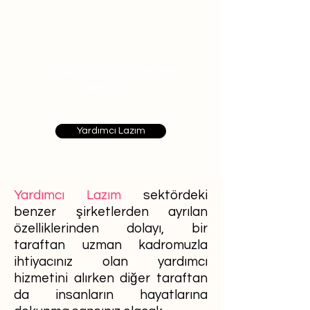
En çok bakıcı alan şehirler
hangileri?
Yardımcı Lazım
Yardımcı Lazım
sektördeki
benzer şirketlerden ayrılan
özelliklerinden dolayı, bir
taraftan uzman kadromuzla
ihtiyacınız olan yardımcı
hizmetini alırken diğer taraftan
da insanların hayatlarına