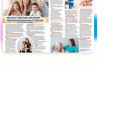
Blog
Yardımcı Lazım
'ın son yazıları