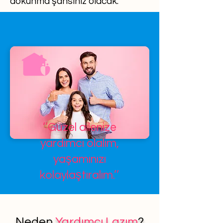
dokunma şansınız olacak.
’’Güzel ailenize
yardımcı olalım,
yaşamınızı
kolaylaştıralım.’’
Neden
Yardımcı Lazım
?