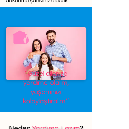
dokunma şansınız olacak.
’’Güzel ailenize
yardımcı olalım,
yaşamınızı
kolaylaştıralım.’’
Neden
Yardımcı Lazım
?