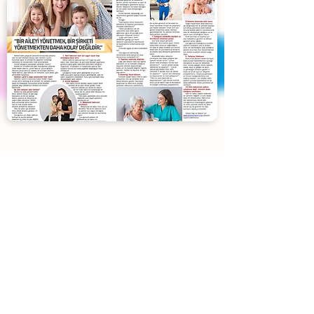
Blog
Yardımcı Lazım
'ın son yazıları