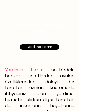
En çok bakıcı alan şehirler
hangileri?
Yardımcı Lazım
Yardımcı Lazım
sektördeki
benzer şirketlerden ayrılan
özelliklerinden dolayı, bir
taraftan uzman kadromuzla
ihtiyacınız olan yardımcı
hizmetini alırken diğer taraftan
da insanların hayatlarına