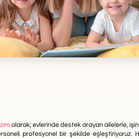
azım
olarak; evlerinde destek arayan ailelerle, işi
soneli profesyonel bir şekilde eşleştiriyoruz. He