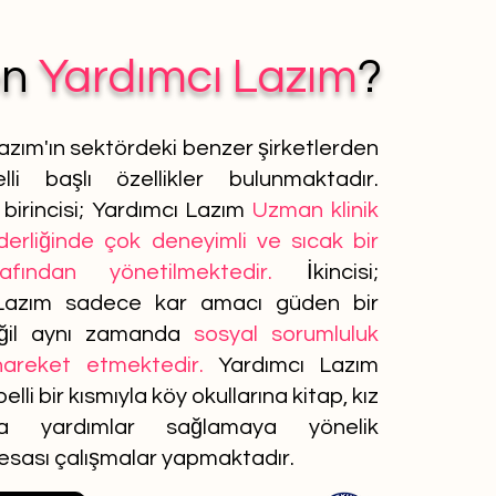
en
Yardımcı Lazım
?
azım'ın sektördeki benzer şirketlerden
lli başlı özellikler bulunmaktadır.
birincisi; Yardımcı Lazım
Uzman klinik
iderliğinde çok deneyimli ve sıcak bir
afından yönetilmektedir.
İkincisi;
Lazım sadece kar amacı güden bir
ğil aynı zamanda
sosyal sorumluluk
 hareket etmektedir.
Yardımcı Lazım
elli bir kısmıyla köy okullarına kitap, kız
ına yardımlar sağlamaya yönelik
 esası çalışmalar yapmaktadır.