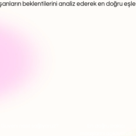
anların beklentilerini analiz ederek en doğru eşl
Güveni nasıl sağlıyoruz?
En doğru bakıcı
maaşlarını açıklıyoruz!