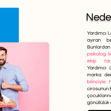
Ned
Yardımcı L
ayıran be
Bunlardan 
psikolog l
ekip tar
Yardımcı 
marka de
bilinciyle
cirosunun b
çocuklar
gönüllülük
lenize