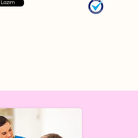
 Lazım