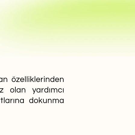
n özelliklerinden
ız olan yardımcı
yatlarına dokunma