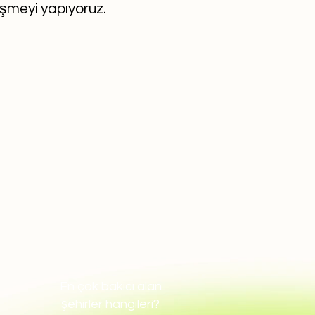
eşmeyi yapıyoruz.
En çok bakıcı alan
şehirler hangileri?