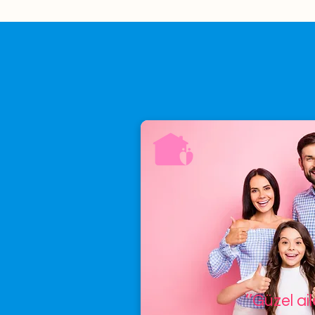
’’Güzel ai