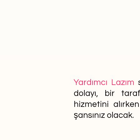
Yardımcı Lazım
s
dolayı, bir tar
hizmetini alırke
şansınız olacak.