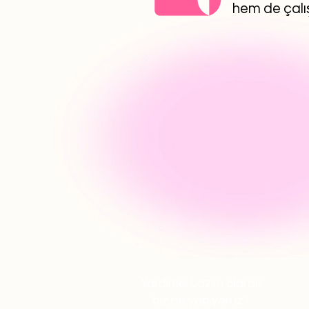
hem de çalış
Yardımcı Lazım olarak
biz ne yapıyoruz?