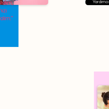
Yardımcı
lalım,
ızı
alım.’’