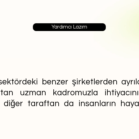
Yardımcı Lazım
ektördeki benzer şirketlerden ayrıla
aftan uzman kadromuzla ihtiyacın
n diğer taraftan da insanların ha