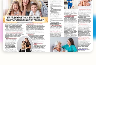
Blog
Yardımcı Lazım
'ın son yazıları