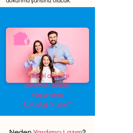
dokunma şansınız olacak.
’’Güzel ailenize
yardımcı olalım,
yaşamınızı
kolaylaştıralım.’’
Neden
Yardımcı Lazım
?