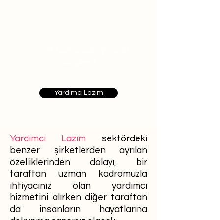
En çok bakıcı alan şehirler
hangileri?
Yardımcı Lazım
Yardımcı Lazım
sektördeki
benzer şirketlerden ayrılan
özelliklerinden dolayı, bir
taraftan uzman kadromuzla
ihtiyacınız olan yardımcı
hizmetini alırken diğer taraftan
da insanların hayatlarına