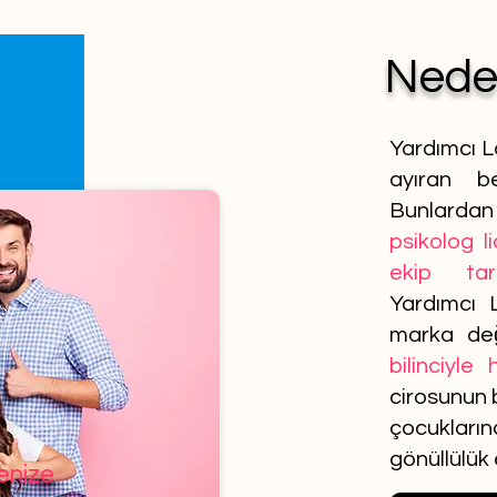
Ned
Yardımcı L
ayıran be
Bunlardan 
psikolog l
ekip tar
Yardımcı 
marka de
bilinciyle
cirosunun b
çocuklar
gönüllülük
lenize