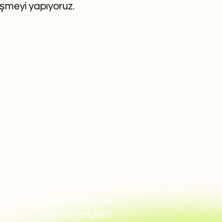
eşmeyi yapıyoruz.
En çok bakıcı alan
şehirler hangileri?