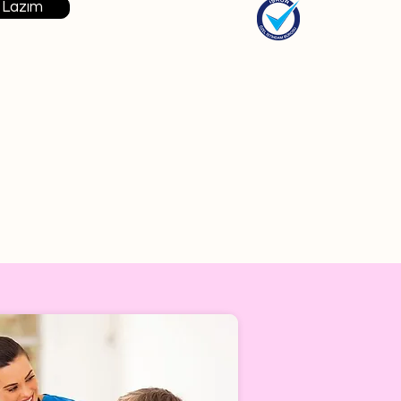
 Lazım