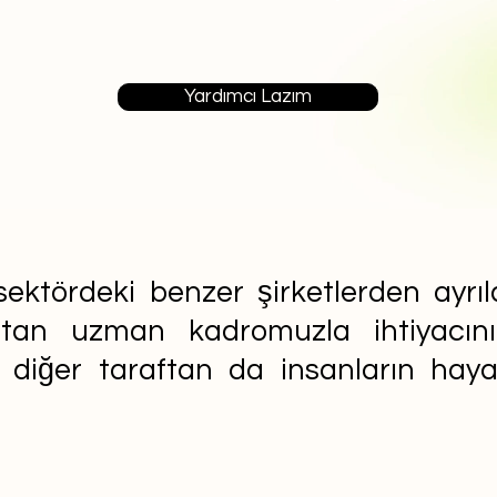
Yardımcı Lazım
ektördeki benzer şirketlerden ayrıla
aftan uzman kadromuzla ihtiyacın
n diğer taraftan da insanların ha