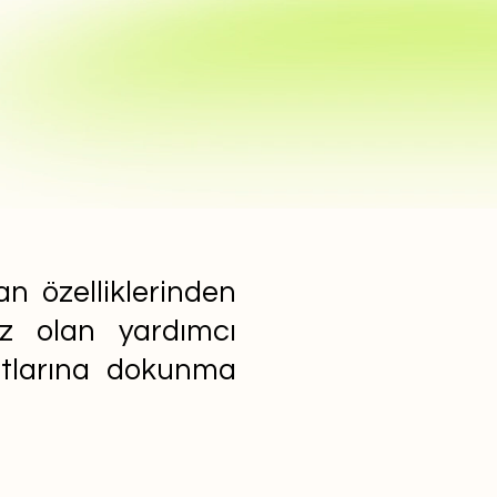
n özelliklerinden
ız olan yardımcı
yatlarına dokunma