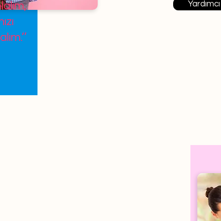
Yardımcı
lalım,
ızı
alım.’’