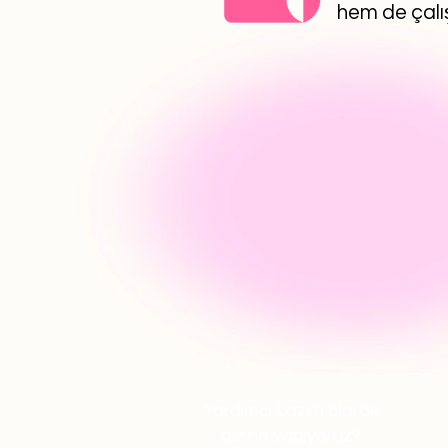
hem de çalış
Yardımcı Lazım olarak
biz ne yapıyoruz?