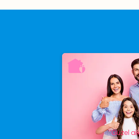
’’Güzel ai