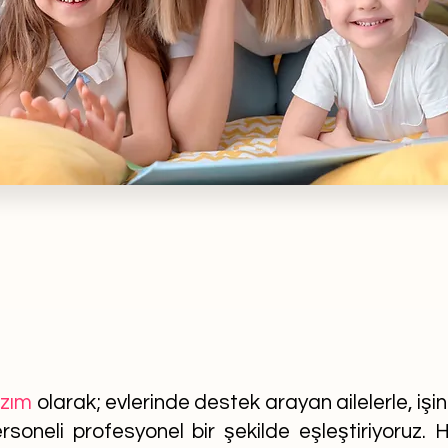
azım
olarak; evlerinde destek arayan ailelerle, işi
soneli profesyonel bir şekilde eşleştiriyoruz. He