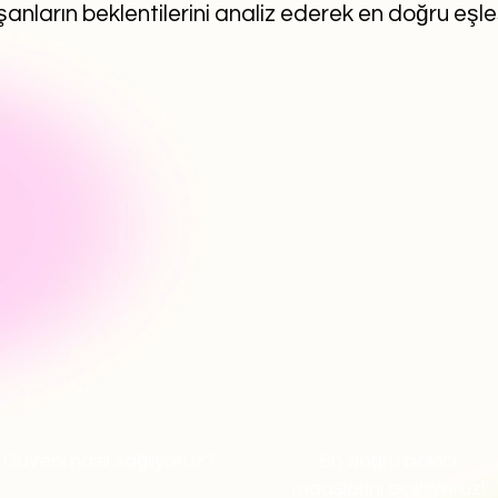
anların beklentilerini analiz ederek en doğru eşl
Güveni nasıl sağlıyoruz?
En doğru bakıcı
maaşlarını açıklıyoruz!