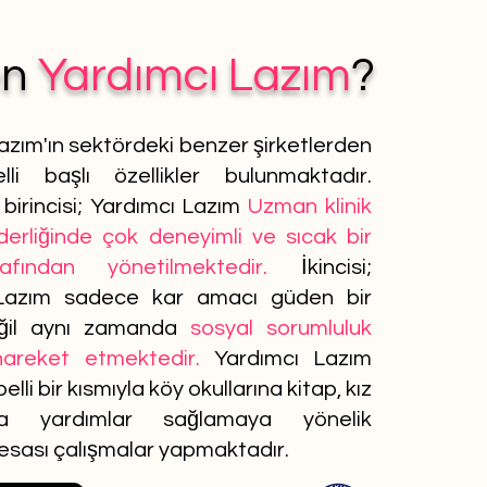
en
Yardımcı Lazım
?
azım'ın sektördeki benzer şirketlerden
lli başlı özellikler bulunmaktadır.
birincisi; Yardımcı Lazım
Uzman klinik
iderliğinde çok deneyimli ve sıcak bir
afından yönetilmektedir.
İkincisi;
Lazım sadece kar amacı güden bir
ğil aynı zamanda
sosyal sorumluluk
 hareket etmektedir.
Yardımcı Lazım
elli bir kısmıyla köy okullarına kitap, kız
ına yardımlar sağlamaya yönelik
 esası çalışmalar yapmaktadır.