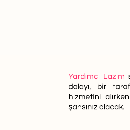
Yardımcı Lazım
s
dolayı, bir tar
hizmetini alırke
şansınız olacak.